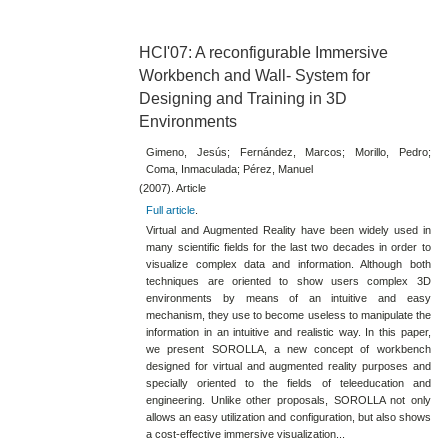
HCI'07: A reconfigurable Immersive
Workbench and Wall- System for
Designing and Training in 3D
Environments
Gimeno, Jesús; Fernández, Marcos; Morillo, Pedro;
Coma, Inmaculada; Pérez, Manuel
(2007). Article
Full article
.
Virtual and Augmented Reality have been widely used in
many scientific fields for the last two decades in order to
visualize complex data and information. Although both
techniques are oriented to show users complex 3D
environments by means of an intuitive and easy
mechanism, they use to become useless to manipulate the
information in an intuitive and realistic way. In this paper,
we present SOROLLA, a new concept of workbench
designed for virtual and augmented reality purposes and
specially oriented to the fields of teleeducation and
engineering. Unlike other proposals, SOROLLA not only
allows an easy utilization and configuration, but also shows
a cost-effective immersive visualization...