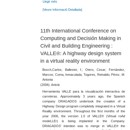
Llegir més
[Veure Informació Detallada]
11th International Conference on
Computing and Decisión Making in
Civil and Building Engineering :
VALLE®: A highway design system
in a virtual reality environment
Bosch,Carlos; Ballester, f.; Otero, Cesar; Fernández,
Marcos; Coma, Inmaculada; Togores, Reinaldo; Pérez, M.
Antonia
(2006). Article
Herramienta VALLE para la visualización interactiva de
carreteras. Approximately 3 years ago, the Spanish
company DRAGADOS undertook the creation of a
Highway Design program completely integrated in a Virtual
Reality environment. Throughout the first months of the
year 2006, the version 1.0 of VALLE® (Virtual roAd
modeLLEr) is being implanted in the Company.
DRAGADOS’ intention was to merge in VALLE® the