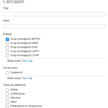
Cercador
Títol
Autor
Entitats
Grup investigació ARTEC
Grup investigació DINA
Grup investigació GSIC
Grup investigació LISITT
Grup investigació LSYM
Seleccionar
Tots
Cap
Col·leccions
Qualsevol
Seleccionar
Tots
Cap
Tipus de publicació
Article
Conferència
Informes
Llibre
Participació en congressos