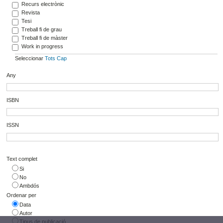
Recurs electrònic
Revista
Tesi
Treball fi de grau
Treball fi de màster
Work in progress
Seleccionar
Tots
Cap
Any
ISBN
ISSN
Text complet
Si
No
Ambdós
Ordenar per
Data
Autor
Tipus de publicació