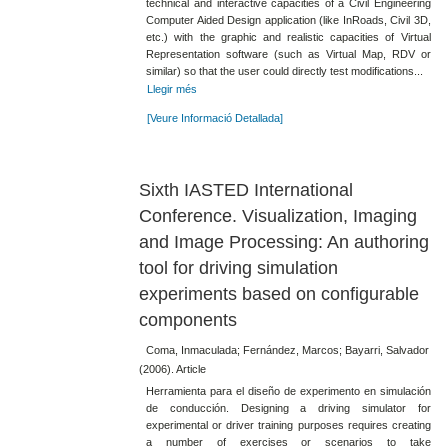
technical and interactive capacities of a Civil Engineering
Computer Aided Design application (like InRoads, Civil 3D,
etc.) with the graphic and realistic capacities of Virtual
Representation software (such as Virtual Map, RDV or
similar) so that the user could directly test modifications...
Llegir més
[Veure Informació Detallada]
Sixth IASTED International
Conference. Visualization, Imaging
and Image Processing: An authoring
tool for driving simulation
experiments based on configurable
components
Coma, Inmaculada; Fernández, Marcos; Bayarri, Salvador
(2006). Article
Herramienta para el diseño de experimento en simulación
de conducción. Designing a driving simulator for
experimental or driver training purposes requires creating
a number of exercises or scenarios to take