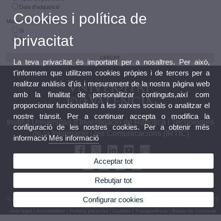
Data d'adquisició
Cookies i política de
Mostrar en format cita
Si
privacitat
No
La teva privacitat és important per a nosaltres. Per això,
t'informem que utilitzem cookies pròpies i de tercers per a
realitzar anàlisis d'ús i mesurament de la nostra pàgina web
amb la finalitat de personalitzar continguts,així com
proporcionar funcionalitats a les xarxes socials o analitzar el
nostre trànsit. Per a continuar accepta o modifica la
Institut Universitari d'Investigació de Robòtica i Tecnologies
configuració de les nostres cookies. Per a obtenir més
de la Informació i les Comunicacions (IRTIC)
informació
Més informació
Acceptar tot
Rebutjar tot
Configurar cookies
© 2026 UV. - c/ Catedrático José Beltrán, 2. 46980 Paterna (València). Telèfon: 963 543 475
Avís legal
|
Accessibilitat
|
Política privacitat
|
Cookies
|
Transparència
|
Bùstia de Contacte