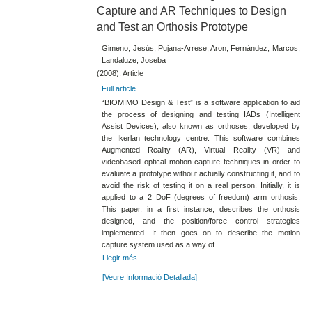
Capture and AR Techniques to Design
and Test an Orthosis Prototype
Gimeno, Jesús; Pujana-Arrese, Aron; Fernández, Marcos;
Landaluze, Joseba
(2008). Article
Full article
.
“BIOMIMO Design & Test” is a software application to aid
the process of designing and testing IADs (Intelligent
Assist Devices), also known as orthoses, developed by
the Ikerlan technology centre. This software combines
Augmented Reality (AR), Virtual Reality (VR) and
videobased optical motion capture techniques in order to
evaluate a prototype without actually constructing it, and to
avoid the risk of testing it on a real person. Initially, it is
applied to a 2 DoF (degrees of freedom) arm orthosis.
This paper, in a first instance, describes the orthosis
designed, and the position/force control strategies
implemented. It then goes on to describe the motion
capture system used as a way of...
Llegir més
[Veure Informació Detallada]