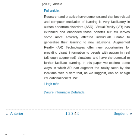
(2006). Article
Full article
.
Research and practice have demonstrated that both visual
and computer mediation of learning is very facilitatory in
autism spectrum disorders (ASD). Virtual Reality (VR) has
extended and enhanced those benefits but still leaves
some more severely affected individuals unable to
generalise their learning to new situations. Augmented
Reality (AR) Technologies offer new opportunities for
providing visual information to people with autism in real
(although augmented) situations and have the potential to
further facilitate learning. In this paper we explore some
ways in which AR can augment the reality seen by the
individual with autism that, as we suggest, can be of high
educational benefit. We...
Llegir més
[Veure Informació Detallada]
Anterior
1
2
3
4
5
Següent