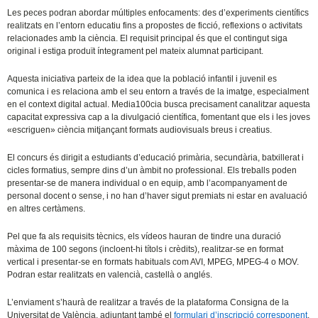
Les peces podran abordar múltiples enfocaments: des d’experiments científics
realitzats en l’entorn educatiu fins a propostes de ficció, reflexions o activitats
relacionades amb la ciència. El requisit principal és que el contingut siga
original i estiga produït íntegrament pel mateix alumnat participant.
Aquesta iniciativa parteix de la idea que la població infantil i juvenil es
comunica i es relaciona amb el seu entorn a través de la imatge, especialment
en el context digital actual. Media100cia busca precisament canalitzar aquesta
capacitat expressiva cap a la divulgació científica, fomentant que els i les joves
«escriguen» ciència mitjançant formats audiovisuals breus i creatius.
El concurs és dirigit a estudiants d’educació primària, secundària, batxillerat i
cicles formatius, sempre dins d’un àmbit no professional. Els treballs poden
presentar-se de manera individual o en equip, amb l’acompanyament de
personal docent o sense, i no han d’haver sigut premiats ni estar en avaluació
en altres certàmens.
Pel que fa als requisits tècnics, els vídeos hauran de tindre una duració
màxima de 100 segons (incloent-hi títols i crèdits), realitzar-se en format
vertical i presentar-se en formats habituals com AVI, MPEG, MPEG-4 o MOV.
Podran estar realitzats en valencià, castellà o anglés.
L’enviament s’haurà de realitzar a través de la plataforma Consigna de la
Universitat de València,
adjuntant també el
formulari d’inscripció corresponent
,