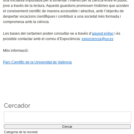
una iniciativa impulsada per a fomentar l’interés per la ciència entre el públic
jove a través de la lectura. Aquests guardons promouen històries que acosten
el coneixement científic de manera accessible i atractiva, amb l’objectiu de
despertar vocacions científiques i contribuir a una societat més formada i
compromesa amb la ciència.
Les bases del certamen poden consultar-se a través d’
aquest enlla
ç
i és
possible contactar amb el correu d’Expociència:
expociencia@uv.es
Més informació:
Parc Científic de la Universitat de València
Cercador
Categoria de la novetat: