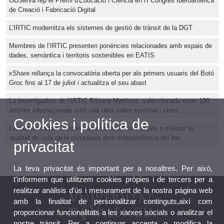
ODServa rep el Premi d'Educació i Ciència en l'I Congrés Iberoamericà
de Creació i Fabricació Digital
L’IRTIC modernitza els sistemes de gestió de trànsit de la DGT
Membres de l’IRTIC presenten ponències relacionades amb espais de
dades, semàntica i territoris sostenibles en EATIS
xShare rellança la convocatòria oberta per als primers usuaris del Botó
Groc fins al 17 de juliol i actualitza el seu abast
La investigadora de l’IRTIC Bibiana Martínez, seleccionada entre 190
artistes internacionals amb una obra sobre sororitat i cures
Cookies i política de
L'espai de dades Territori i Sostenibilitat contribueix a millorar la
qualitat de vida de la ciutadania amb independència del lloc
privacitat
La teva privacitat és important per a nosaltres. Per això,
t'informem que utilitzem cookies pròpies i de tercers per a
realitzar anàlisis d'ús i mesurament de la nostra pàgina web
amb la finalitat de personalitzar continguts,així com
proporcionar funcionalitats a les xarxes socials o analitzar el
nostre trànsit. Per a continuar accepta o modifica la