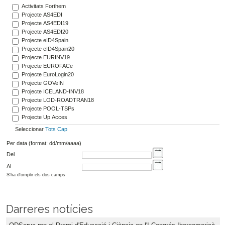
Activitats Forthem
Projecte AS4EDI
Projecte AS4EDI19
Projecte AS4EDI20
Projecte eID4Spain
Projecte eID4Spain20
Projecte EURINV19
Projecte EUROFACe
Projecte EuroLogin20
Projecte GOVeIN
Projecte ICELAND-INV18
Projecte LOD-ROADTRAN18
Projecte POOL-TSPs
Projecte Up Acces
Seleccionar
Tots
Cap
Per data (format: dd/mm/aaaa)
Del
Al
S'ha d'omplir els dos camps
Darreres notícies