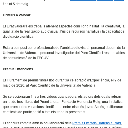
fins al 5 de maig.
Criteris a valorar
El jurat valorarà els treballs atenent aspectes com l’originalitat i la creativitat, la
qualitat de la realització audiovisual, l’ús de recursos narratius i la capacitat de
divulgació científica.
Estarà compost per professionals de l’àmbit audiovisual, personal docent de la
Universitat de València, personal investigador del Parc Científic i responsables
de comunicació de la FPCUV.
Premis i mencions
El lliurament de premis tindrà lloc durant la celebració d’Expociència, el 9 de
maig de 2026, al Parc Científic de la Universitat de València.
Se seleccionaran fins a tres vídeos guanyadors, els autors dels quals rebran
un lot de tres llibres del Premi Literari Fundació Hortensia Roig, una iniciativa
que promou les vocacions científiques entre els més joves. A més, es lliuraran
certificats de participació a tots els treballs presentats.
El concurs compta amb la col·laboració dels
Premis Literaris Hortensia Roig
,