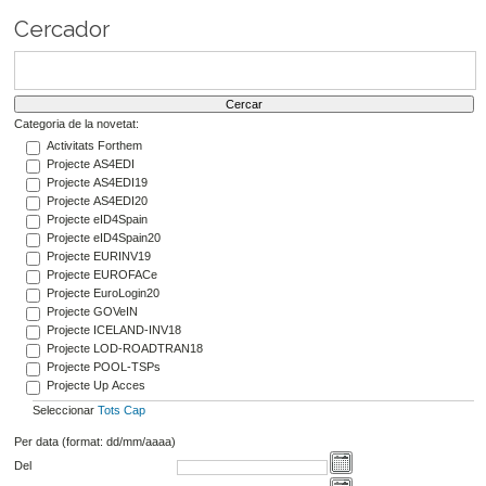
Cercador
Categoria de la novetat:
Activitats Forthem
Projecte AS4EDI
Projecte AS4EDI19
Projecte AS4EDI20
Projecte eID4Spain
Projecte eID4Spain20
Projecte EURINV19
Projecte EUROFACe
Projecte EuroLogin20
Projecte GOVeIN
Projecte ICELAND-INV18
Projecte LOD-ROADTRAN18
Projecte POOL-TSPs
Projecte Up Acces
Seleccionar
Tots
Cap
Per data (format: dd/mm/aaaa)
Del