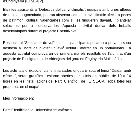
d’Enginyeria (ETSE-UV).
Els i les assistents a “Detectius del canvi climàtic”, equipats amb unes ulleres
de realitat augmentada, podran observar com el canvi climàtic afecta a peces
de patrimoni cultural valencianes com si les tingueren davant, i plantejar
solucions per a conservar-les. Aquesta activitat deriva dels treballs
desenvolupats durant el projecte ChemiNova.
Respecte al “Simulador de vol”, els i les participants posaran a prova la seua
destresa a l'hora de pilotar un avió virtual i aterrar en un portaavions. En
aquesta activitat comprovaran de primera mà els resultats de l'alumnat d'un
projecte de l'assignatura de Videojocs del grau en Enginyeria Multimèdia.
Les activitats d’Expociència, emmarcades enguany sota el lema “Cuidar amb
ciència”, seran gratuïtes i estaran obertes per a tots els públics de 10 a 14
hores en les instal·lacions del Parc Científic i de l’ETSE-UV. Troba totes les
propostes en el mapa!
Més informació en:
Parc Científic de la Universitat de València