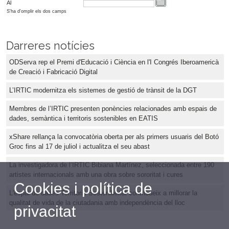
Al
S'ha d'omplir els dos camps
Darreres notícies
ODServa rep el Premi d'Educació i Ciència en l'I Congrés Iberoamericà
de Creació i Fabricació Digital
L’IRTIC modernitza els sistemes de gestió de trànsit de la DGT
Membres de l’IRTIC presenten ponències relacionades amb espais de
dades, semàntica i territoris sostenibles en EATIS
xShare rellança la convocatòria oberta per als primers usuaris del Botó
Groc fins al 17 de juliol i actualitza el seu abast
La investigadora de l’IRTIC Bibiana Martínez, seleccionada entre 190
artistes internacionals amb una obra sobre sororitat i cures
Cookies i política de
L'espai de dades Territori i Sostenibilitat contribueix a millorar la
qualitat de vida de la ciutadania amb independència del lloc
privacitat