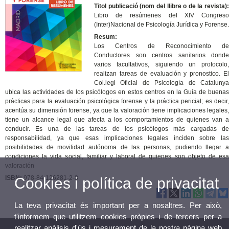
Titol publicació (nom del llibre o de la revista):
Libro de resúmenes del XIV Congreso
(Inter)Nacional de Psicología Jurídica y Forense.
Resum:
Los Centros de Reconocimiento de
Conductores son centros sanitarios donde
varios facultativos, siguiendo un protocolo,
realizan tareas de evaluación y pronostico. El
Col.legi Oficial de Psicología de Catalunya
ubica las actividades de los psicólogos en estos centros en la Guía de buenas
prácticas para la evaluación psicológica forense y la práctica pericial; es decir,
acentúa su dimensión forense, ya que la valoración tiene implicaciones legales,
tiene un alcance legal que afecta a los comportamientos de quienes van a
conducir. Es una de las tareas de los psicólogos más cargadas de
responsabilidad, ya que esas implicaciones legales inciden sobre las
posibilidades de movilidad autónoma de las personas, pudiendo llegar a
condiciones la vida social, familiar y laboral de quienes son objeto de esa
valoración
ISBN:
978-84-126281-2-8
Cookies i política de privacitat
La teva privacitat és important per a nosaltres. Per això,
t'informem que utilitzem cookies pròpies i de tercers per a
realitzar anàlisis d'ús i mesurament de la nostra pàgina web