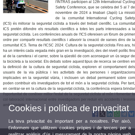
l'INTRAS participen al 12th International Cycling
Safety Conference, que se celebra del 5 al 7 de
novembre de 2024 a Imabari (Japó) La missió
de la comunitat International Cycling Safety
(ICS) és millorar la seguretat ciclista a través del treball científic. La comunitat
ICS pretén difondre els resultats científics a totes les parts interessades a la
seguretat ciclista. Les conferències anuals de l'ICS ofereixen un fòrum de primer
ordre per compartir resultats científics i afavorir la creació de xarxes dins de la
comunitat ICS. Tema de l'ICSC 2024: Cultura de la seguretat ciclista Fins ara, hi
ha un interès cada vegada més gran en la investigació, des del nivell polític fins
al de la carretera i el carrer, sobre la qüestió de com aconseguir un ús segur de
la bicicleta a la societat. Els debats sobre aquest tipus de recerca se centren en
la definició de la cultura de seguretat ciclista, exploren el comportament dels
usuaris de la via pública i les activitats de les persones i organitzacions
implicades en la seguretat viària, i inclouen un debat permanent sobre com
poden contribuir els investigadors de tot el món a la seguretat ciclista. Per tant,
en centrar-se en la cultura de la seguretat ciclista, la conferència espera brindar
l'oportunitat de conèixer millor l'estat de la seguretat ciclista al món i fomentar la
col·laboració internacional entre investigadors per reduir els accidents i lesions
amb bicicleta.
Cookies i política de privacitat
La teva privacitat és important per a nosaltres. Per això,
t'informem que utilitzem cookies pròpies i de tercers per a
realitzar anàlisis d'ús i mesurament de la nostra pàgina web