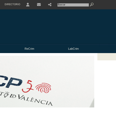
DIRECTORIO
USER
ReCrim
LabCrim