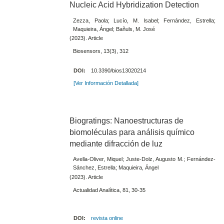
Nucleic Acid Hybridization Detection
Zezza, Paola; Lucío, M. Isabel; Fernández, Estrella;
Maquieira, Ángel; Bañuls, M. José
(2023). Article
Biosensors, 13(3), 312
DOI:
10.3390/bios13020214
[Ver Información Detallada]
Biogratings: Nanoestructuras de
biomoléculas para análisis químico
mediante difracción de luz
Avella-Oliver, Miquel; Juste-Dolz, Augusto M.; Fernández-
Sánchez, Estrella; Maquieira, Ángel
(2023). Article
Actualidad Analítica, 81, 30-35
DOI:
revista online