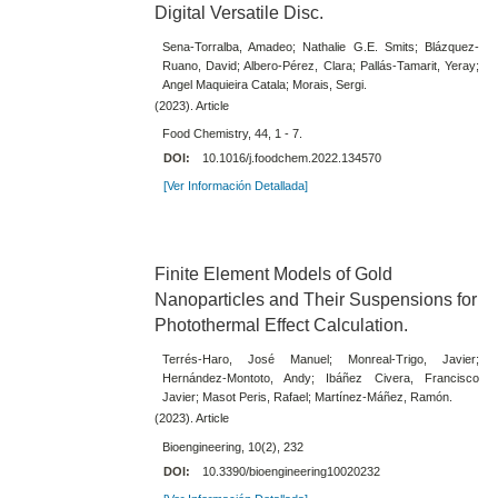
Digital Versatile Disc.
Sena-Torralba, Amadeo; Nathalie G.E. Smits; Blázquez-
Ruano, David; Albero-Pérez, Clara; Pallás-Tamarit, Yeray;
Angel Maquieira Catala; Morais, Sergi.
(2023). Article
Food Chemistry, 44, 1 - 7.
DOI:
10.1016/j.foodchem.2022.134570
[Ver Información Detallada]
Finite Element Models of Gold
Nanoparticles and Their Suspensions for
Photothermal Effect Calculation.
Terrés-Haro, José Manuel; Monreal-Trigo, Javier;
Hernández-Montoto, Andy; Ibáñez Civera, Francisco
Javier; Masot Peris, Rafael; Martínez-Máñez, Ramón.
(2023). Article
Bioengineering, 10(2), 232
DOI:
10.3390/bioengineering10020232