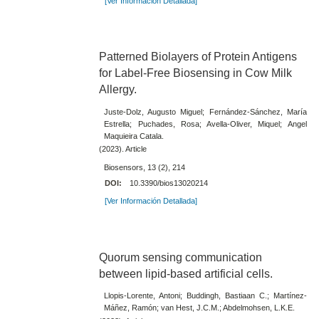
[Ver Información Detallada]
Patterned Biolayers of Protein Antigens
for Label-Free Biosensing in Cow Milk
Allergy.
Juste-Dolz, Augusto Miguel; Fernández-Sánchez, María
Estrella; Puchades, Rosa; Avella-Oliver, Miquel; Angel
Maquieira Catala.
(2023). Article
Biosensors, 13 (2), 214
DOI:
10.3390/bios13020214
[Ver Información Detallada]
Quorum sensing communication
between lipid-based artificial cells.
Llopis-Lorente, Antoni; Buddingh, Bastiaan C.; Martínez-
Máñez, Ramón; van Hest, J.C.M.; Abdelmohsen, L.K.E.