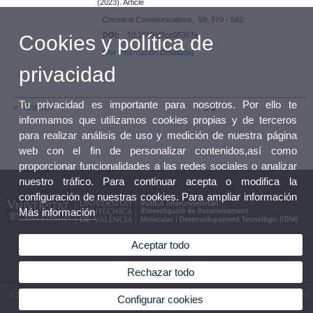
(2023). Article
Chemical Communications, 59, 579 - 582.
DOI:
10.1039/d2cc05367e
Cookies y política de
[Ver Información Detallada]
privacidad
Tu privacidad es importante para nosotros. Por ello te
Anterior
1
2
informamos que utilizamos cookies propias y de terceros
para realizar análisis de uso y medición de nuestra página
web con el fin de personalizar contenidos,así como
proporcionar funcionalidades a las redes sociales o analizar
nuestro tráfico. Para continuar acepta o modifica la
configuración de nuestras cookies. Para ampliar información
Más información
Aceptar todo
Rechazar todo
© 2026 UV. - Av. Vicent Andrés Estellés, 19, 46100 Burjassot (Valencia). Tel.963544410 UPV-
Configurar cookies
Camino de Vera, s/n. 46022. Valencia. Tel. 963879347. España