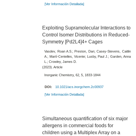
[Ver Información Detallada]
Exploiting Supramolecular Interactions to
Control Isomer Distributions in Reduced-
Symmetry [Pd2L4]4+ Cages
Vasdev, Roan A.S.; Preston, Dan; Casey-Stevens, Caitlin
A.; Martí-Centelles, Vicente; Lusby, Paul J.; Garden, Anna
L.; Crowley, James D.
(2023). Article
Inorganic Chemistry, 62, 5, 1833-1844
DOI:
10.1021/acs.inorgchem.2c00937
[Ver Información Detallada]
Simultaneous quantification of six major
allergens in commercial foods for
children using a Multiplex Array on a