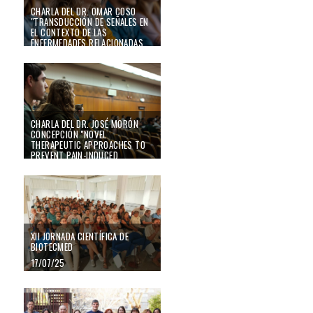
CHARLA DEL DR. OMAR COSO
"TRANSDUCCIÓN DE SEÑALES EN
EL CONTEXTO DE LAS
ENFERMEDADES RELACIONADAS
CON EL SIDA: SARCOMA DE
KAPOSI Y MÁS ALLÁ"
Charla del Dr. José Morón Concepción "Novel therapeutic approaches to prev
23/09/25
CHARLA DEL DR. JOSÉ MORÓN
CONCEPCIÓN "NOVEL
THERAPEUTIC APPROACHES TO
PREVENT PAIN-INDUCED
FACILITATED OPIOID ESCALATION
AND FENTANYL OVERDOSES"
XII Jornada Científica de BIOTECMED
22/09/25
XII JORNADA CIENTÍFICA DE
BIOTECMED
17/07/25
Un estudio muestra el impacto de experiencias adversas en las primeras fas