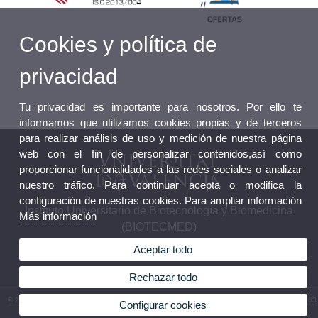
Cookies y política de
privacidad
Tu privacidad es importante para nosotros. Por ello te
informamos que utilizamos cookies propias y de terceros
para realizar análisis de uso y medición de nuestra página
web con el fin de personalizar contenidos,así como
proporcionar funcionalidades a las redes sociales o analizar
nuestro tráfico. Para continuar acepta o modifica la
configuración de nuestras cookies. Para ampliar información
Instituto Universitario de Biotecnología y Biomedicina
Más información
(BIOTECMED)
Aceptar todo
Rechazar todo
© 2026 UV. - Av. Vicent Andrés Estellés, 19. 46100. Burjassot. Valencia. España. Tel. +34 963
Configurar cookies
543 460