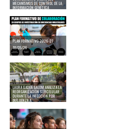
MECANISMOS DE CONTROL DE LA
INFORMACIÓN GENÉTICA
21/05/26
Plan Formativo 2026-27
PLAN FORMATIVO 2026-27
18/05/26
Laura Gadea Salom analiza la reorganización subcelular durante la infecció
LAURA GADEA SALOM ANALIZA LA
REORGANIZACIÓN SUBCELULAR
DURANTE LA INFECCIÓN POR
INFLUENZA A
18/11/25
Charla del Dr. Omar Coso "Transducción de Señales en el contexto de las 