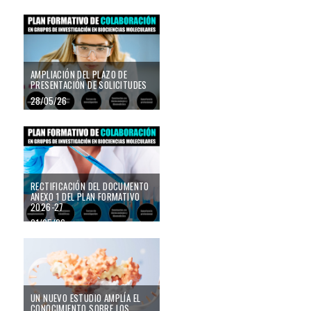
DE VALÈNCIA ACLARAN EN TVE EL
PROBLEMA DE LA “BACTERIA
Ampliación del plazo de presentación de solicitudes
COME-CARNE” EN EL
MEDITERRÁNEO
29/06/26
AMPLIACIÓN DEL PLAZO DE
PRESENTACIÓN DE SOLICITUDES
28/05/26
Rectificación del documento Anexo 1 del Plan Formativo 2026-27
RECTIFICACIÓN DEL DOCUMENTO
ANEXO 1 DEL PLAN FORMATIVO
2026-27
21/05/26
Un nuevo estudio amplía el conocimiento sobre los mecanismos de control d
UN NUEVO ESTUDIO AMPLÍA EL
CONOCIMIENTO SOBRE LOS