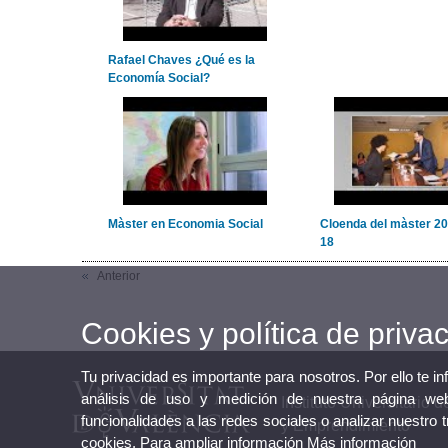
Rafael Chaves ¿Qué es la
Economía Social?
Màster en Economia Social
Cloenda del màster 20
18
Anterior
Cookies y política de priva
Tu privacidad es importante para nosotros. Por ello te i
análisis de uso y medición de nuestra página web
Instituto Universitario
funcionalidades a las redes sociales o analizar nuestro 
y Emprendimiento
cookies. Para ampliar información
Más información