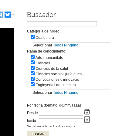
Buscador
Categoría del vídeo:
Cualquiera
Seleccionar
Todos
Ninguno
Rama de conocimiento:
Arts i humanitats
Ciències
Ciències de la salut
Ciències socials i jurídiques
Convocatòries d'innovació
Enginyeria i arquitectura
Seleccionar
Todos
Ninguno
Por fecha (formato: dd/mm/aaaa)
Desde
hasta
Se deben rellenar los dos campos