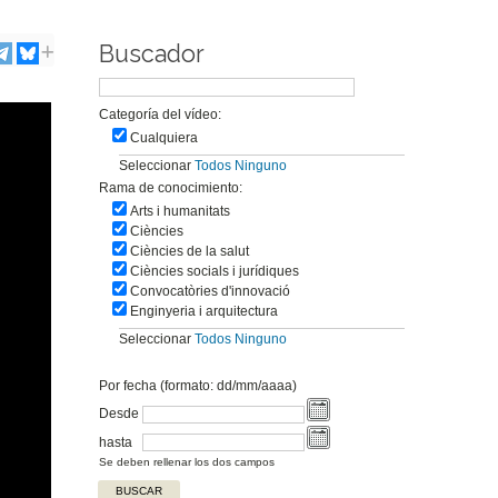
Buscador
Categoría del vídeo:
Cualquiera
Seleccionar
Todos
Ninguno
Rama de conocimiento:
Arts i humanitats
Ciències
Ciències de la salut
Ciències socials i jurídiques
Convocatòries d'innovació
Enginyeria i arquitectura
Seleccionar
Todos
Ninguno
Por fecha (formato: dd/mm/aaaa)
Desde
hasta
Se deben rellenar los dos campos