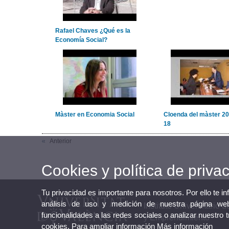
Rafael Chaves ¿Qué es la
Economía Social?
Màster en Economia Social
Cloenda del màster 20
18
Anterior
Cookies y política de priva
Tu privacidad es importante para nosotros. Por ello te i
análisis de uso y medición de nuestra página web
Instituto Universitario
funcionalidades a las redes sociales o analizar nuestro 
y Emprendimiento
cookies. Para ampliar información
Más información