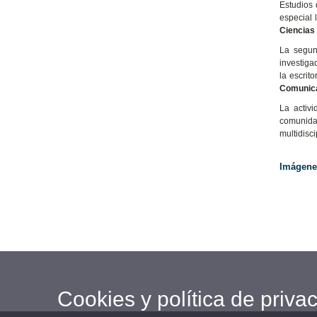
Estudios 
especial 
Ciencias
La segun
investigad
la escrit
Comunica
La activi
comunidad
multidisci
Imágene
Cookies y política de priva