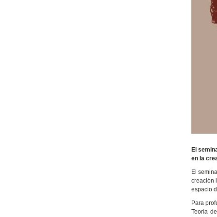
El semina
en la crea
El semina
creación 
espacio d
Para prof
Teoría de