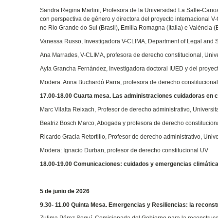
Sandra Regina Martini, Profesora de la Universidad La Salle-Canoa
con perspectiva de género y directora del proyecto internacional
no Rio Grande do Sul (Brasil), Emilia Romagna (Italia) e València 
Vanessa Russo, Investigadora V-CLIMA, Department of Legal and Soc
Ana Marrades, V-CLIMA, profesora de derecho constitucional, Unive
Ayla Grancha Fernández, Investigadora doctoral IUED y del proye
Modera: Anna Buchardó Parra, profesora de derecho constituciona
17.00-18.00 Cuarta mesa. Las administraciones cuidadoras en c
Marc Vilalta Reixach, Profesor de derecho administrativo, Universi
Beatriz Bosch Marco, Abogada y profesora de derecho constitucional
Ricardo Gracia Retortillo, Profesor de derecho administrativo, Univ
Modera: Ignacio Durban, profesor de derecho constitucional UV
18.00-19.00 Comunicaciones: cuidados y emergencias climática
5 de junio de 2026
9.30- 11.00 Quinta Mesa. Emergencias y Resiliencias: la reconst