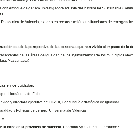
ón tras la dana y profesora de derecho constitucional UV.
s con enfoque de género. Investigadora adjunta del Institute for Sustainable Comm
ón.
Polítécnica de Valencia, experto en reconstrucción en situaciones de emergencia
rucción desde la perspectiva de las personas que han vivido el impacto de la 
resentantes de las áreas de igualdad de los ayuntamientos de los municipios afec
ldaia, Massanassa).
cas en los cuidados.
iguel Hernández de Elche.
ide y directora ejecutiva de LIKADI, Consultoría estratégica de igualdad.
ualdad y Políticas de género, Universitat de València
 UV
la dana en la provincia de Valencia
. Coordina Ayla Grancha Fernández