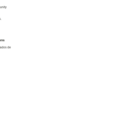
unity
s.
dana
tados de