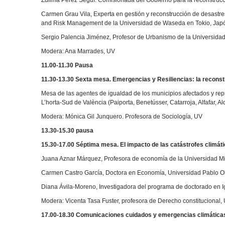
Zulima Pérez Seguí. Comisionada del Gobierno para la reconstrucci
Carmen Grau Vila, Experta en gestión y reconstrucción de desastre
and Risk Management de la Universidad de Waseda en Tokio, Jap
Sergio Palencia Jiménez, Profesor de Urbanismo de la Universidad 
Modera: Ana Marrades, UV
11.00-11.30 Pausa
11.30-13.30 Sexta mesa. Emergencias y Resiliencias: la reconst
Mesa de las agentes de igualdad de los municipios afectados y rep
L’horta-Sud de València (Paiporta, Benetússer, Catarroja, Alfafar, A
Modera: Mónica Gil Junquero. Profesora de Sociología, UV
13.30-15.30 pausa
15.30-17.00 Séptima mesa. El impacto de las catástrofes climáti
Juana Aznar Márquez, Profesora de economía de la Universidad M
Carmen Castro García, Doctora en Economía, Universidad Pablo Olav
Diana Ávila-Moreno, Investigadora del programa de doctorado en Ig
Modera: Vicenta Tasa Fuster, profesora de Derecho constitucional,
17.00-18.30 Comunicaciones cuidados y emergencias climáticas: 