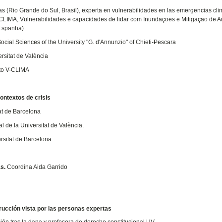
s (Rio Grande do Sul, Brasil), experta en vulnerabilidades en las emergencias cli
 V-CLIMA, Vulnerabilidades e capacidades de lidar com Inundaçoes e Mitigaçao de
(Espanha)
ial Sciences of the University "G. d'Annunzio" of Chieti-Pescara
rsitat de València
cto V-CLIMA
l
ontextos de crisis
tat de Barcelona
 de la Universitat de València.
ersitat de Barcelona
s.
Coordina Aida Garrido
rucción vista por las personas expertas