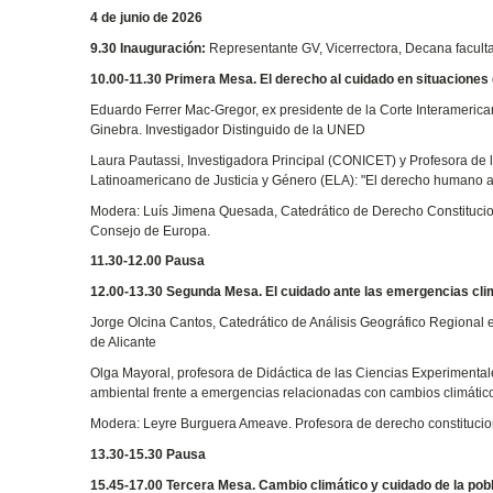
4 de junio de 2026
9.30 Inauguración:
Representante GV, Vicerrectora, Decana facultad
10.00-11.30 Primera Mesa. El derecho al cuidado en situaciones
Eduardo Ferrer Mac-Gregor, ex presidente de la Corte Interameric
Ginebra. Investigador Distinguido de la UNED
Laura Pautassi, Investigadora Principal (CONICET) y Profesora de 
Latinoamericano de Justicia y Género (ELA): "El derecho humano al 
Modera: Luís Jimena Quesada, Catedrático de Derecho Constitucion
Consejo de Europa.
11.30-12.00 Pausa
12.00-13.30 Segunda Mesa. El cuidado ante las emergencias cl
Jorge Olcina Cantos, Catedrático de Análisis Geográfico Regional en
de Alicante
Olga Mayoral, profesora de Didáctica de las Ciencias Experimentales
ambiental frente a emergencias relacionadas con cambios climátic
Modera: Leyre Burguera Ameave. Profesora de derecho constituc
13.30-15.30 Pausa
15.45-17.00 Tercera Mesa. Cambio climático y cuidado de la pob