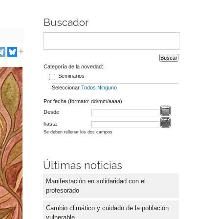
Buscador
Categoría de la novedad:
Seminarios
Seleccionar
Todos
Ninguno
Por fecha (formato: dd/mm/aaaa)
Desde
hasta
Se deben rellenar los dos campos
Últimas noticias
Manifestación en solidaridad con el
profesorado
Cambio climático y cuidado de la población
vulnerable