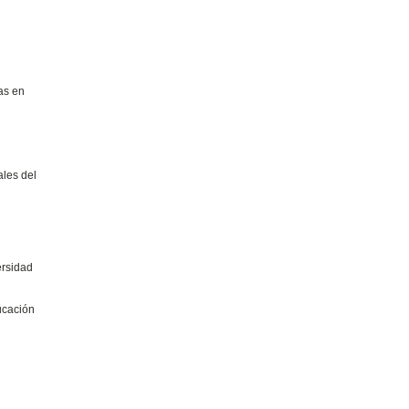
as en
ales del
ersidad
ducación