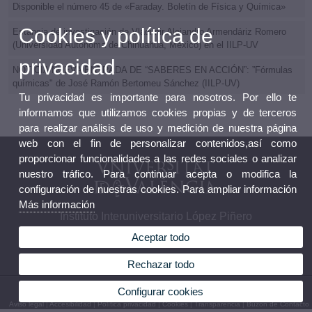
Disponible el número 45 de «Faraday. Boletín de Física y Química»
Cookies y política de
Estancia de investigación de Vladimir Alejandro Armendáriz Romero
(Universidad Autónoma de Chihuahua, México) en el IILP-UV
privacidad
NOTICIA NUEVA ENTRADA DE “SABERES EN ACCIÓN”: ”Fórmulas
químicas" de José Ramón Bertomeu Sánchez (IILP-UV)
Tu privacidad es importante para nosotros. Por ello te
informamos que utilizamos cookies propias y de terceros
para realizar análisis de uso y medición de nuestra página
web con el fin de personalizar contenidos,así como
proporcionar funcionalidades a las redes sociales o analizar
nuestro tráfico. Para continuar acepta o modifica la
configuración de nuestras cookies. Para ampliar información
Más información
Instituto Interuniversitario López Piñero
Aceptar todo
Rechazar todo
© 2026 UV. - Pl. Cisneros, 4. 46003 Valencia. Teléfono: 96 3926229
Configurar cookies
Aviso legal
|
Accesibilidad
|
Política privacidad
|
Cookies
|
Transparencia
|
Buzón de Contacto