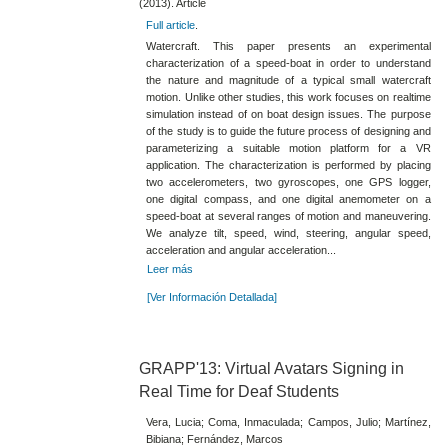
(2013). Article
Full article
.
Watercraft. This paper presents an experimental
characterization of a speed-boat in order to understand
the nature and magnitude of a typical small watercraft
motion. Unlike other studies, this work focuses on realtime
simulation instead of on boat design issues. The purpose
of the study is to guide the future process of designing and
parameterizing a suitable motion platform for a VR
application. The characterization is performed by placing
two accelerometers, two gyroscopes, one GPS logger,
one digital compass, and one digital anemometer on a
speed-boat at several ranges of motion and maneuvering.
We analyze tilt, speed, wind, steering, angular speed,
acceleration and angular acceleration...
Leer más
[Ver Información Detallada]
GRAPP'13: Virtual Avatars Signing in
Real Time for Deaf Students
Vera, Lucia; Coma, Inmaculada; Campos, Julio; Martínez,
Bibiana; Fernández, Marcos