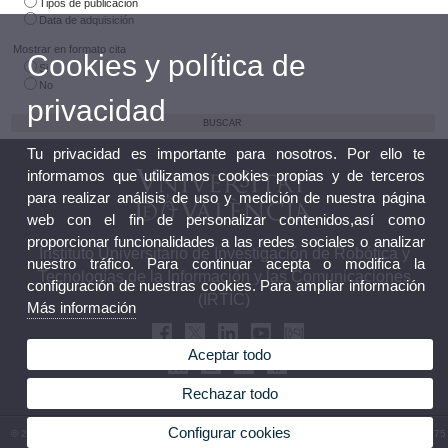
Tipos de publicación
Data de adquisición
Mostrar en formato cita
Cookies y política de
Si
No
privacidad
Tu privacidad es importante para nosotros. Por ello te
informamos que utilizamos cookies propias y de terceros
para realizar análisis de uso y medición de nuestra página
web con el fin de personalizar contenidos,así como
proporcionar funcionalidades a las redes sociales o analizar
Instituto Universitario de Investigación de Robótica y
nuestro tráfico. Para continuar acepta o modifica la
Tecnologías de la Información y las Comunicaciones
configuración de nuestras cookies. Para ampliar información
(IRTIC)
Más información
Aceptar todo
Rechazar todo
Configurar cookies
© 2026 UV. - c/ Catedrático José Beltrán, 2. 46980 Paterna (Valencia). Teléfono: 963 543 475