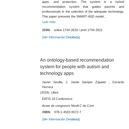
apps, and protection. The system is a hybrid
recommendation system that guides parents and
professionals in the selection of the adequate technology.
This paper presents the SMART-ASD model...
Leer más
ISSN:
online 1744-263X / print 1744-2621
[Ver Información Detallada]
An ontology-based recommendation
system for people with autism and
technology apps
Javier Sevilla; J. Javier Samper Zapater ; Gerardo
Herrera
(2018). Llibre
EATIS 18 Conference.
Actas de congresos Nivell C de Core
ISBN:
978-1-4503-6572-7
[Ver Información Detallada]