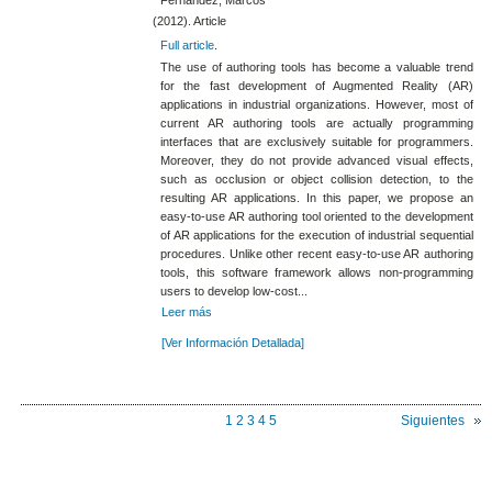
(2012). Article
Full article
.
The use of authoring tools has become a valuable trend
for the fast development of Augmented Reality (AR)
applications in industrial organizations. However, most of
current AR authoring tools are actually programming
interfaces that are exclusively suitable for programmers.
Moreover, they do not provide advanced visual effects,
such as occlusion or object collision detection, to the
resulting AR applications. In this paper, we propose an
easy-to-use AR authoring tool oriented to the development
of AR applications for the execution of industrial sequential
procedures. Unlike other recent easy-to-use AR authoring
tools, this software framework allows non-programming
users to develop low-cost...
Leer más
[Ver Información Detallada]
1
2
3
4
5
Siguientes