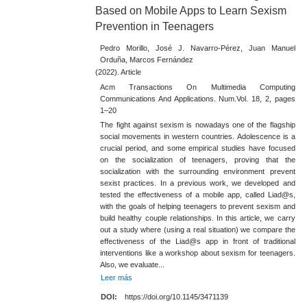
Based on Mobile Apps to Learn Sexism
Prevention in Teenagers
Pedro Morillo, José J. Navarro-Pérez, Juan Manuel
Orduña, Marcos Fernández
(2022). Article
Acm Transactions On Multimedia Computing
Communications And Applications. Num.Vol. 18, 2, pages
1–20
The fight against sexism is nowadays one of the flagship
social movements in western countries. Adolescence is a
crucial period, and some empirical studies have focused
on the socialization of teenagers, proving that the
socialization with the surrounding environment prevent
sexist practices. In a previous work, we developed and
tested the effectiveness of a mobile app, called Liad@s,
with the goals of helping teenagers to prevent sexism and
build healthy couple relationships. In this article, we carry
out a study where (using a real situation) we compare the
effectiveness of the Liad@s app in front of traditional
interventions like a workshop about sexism for teenagers.
Also, we evaluate...
Leer más
DOI:
https://doi.org/10.1145/3471139