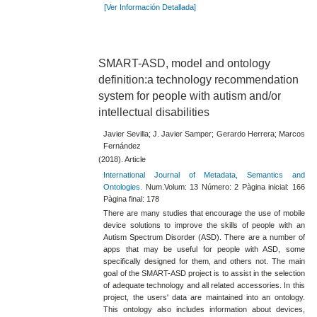
[Ver Información Detallada]
SMART-ASD, model and ontology
definition:a technology recommendation
system for people with autism and/or
intellectual disabilities
Javier Sevilla; J. Javier Samper; Gerardo Herrera; Marcos
Fernández
(2018). Article
International Journal of Metadata, Semantics and
Ontologies.
Num.Volum: 13 Número: 2 Pàgina inicial: 166
Pàgina final: 178
There are many studies that encourage the use of mobile
device solutions to improve the skills of people with an
Autism Spectrum Disorder (ASD). There are a number of
apps that may be useful for people with ASD, some
specifically designed for them, and others not. The main
goal of the SMART-ASD project is to assist in the selection
of adequate technology and all related accessories. In this
project, the users' data are maintained into an ontology.
This ontology also includes information about devices,