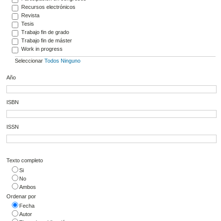
Recursos electrónicos
Revista
Tesis
Trabajo fin de grado
Trabajo fin de máster
Work in progress
Seleccionar
Todos
Ninguno
Año
ISBN
ISSN
Texto completo
Si
No
Ambos
Ordenar por
Fecha
Autor