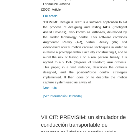
Landaluze, Joseba
(2008). Article
Full article
.
“BIOMIMO Design & Test” is a software application to aid
the process of designing and testing IADs (Intelligent
Assist Devices), also known as orthoses, developed by
the Ikerlan technology centre. This software combines
Augmented Reality (AR), Virtual Reality (VR) and
videobased optical motion capture techniques in order to
evaluate a prototype without actually constructing it, and to
avoid the risk of testing it on a real person. Initially, it is
applied to a 2 DoF (degrees of freedom) arm orthosis.
This paper, in a first instance, describes the orthosis
designed, and the position/force control strategies
implemented. It then goes on to describe the motion
capture system used as a way of...
Leer más
[Ver Información Detallada]
VII CIT: PREVISIM: un simulador de
conducción transportable de