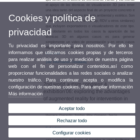
el apoyo de las técnicas de visualización 3D para tener
una idea tanto del aspecto final de un proyecto concreto e
Cookies y política de
incluso poder evaluar su impacto ambiental y estético. Son
diversos los paquetes (VirtualMap, RDV u otros similares)
que incluyen exportadores o visualizadores de este tipo.
privacidad
No obstante en todos los casos la aparición de las
técnicas 3D en algunos casos es para generar
simplemente un video de presentación y en otros casos
Tu privacidad es importante para nosotros. Por ello te
algún vuelo que aunque...
informamos que utilizamos cookies propias y de terceros
Leer más
para realizar análisis de uso y medición de nuestra página
[Ver Información Detallada]
web con el fin de personalizar contenidos,así como
proporcionar funcionalidades a las redes sociales o analizar
nuestro tráfico. Para continuar acepta o modifica la
2nd world autism congress &
configuración de nuestras cookies. Para ampliar información
exhibition'06: exploring the advantages
Más información
of augmented reality for intervention in
asd
Aceptar todo
Herrera, Gerardo; Jordan, Rita; Gimeno, Jesús
Rechazar todo
(2006). Article
Full article
.
Configurar cookies
Research and practice have demonstrated that both visual
and computer mediation of learning is very facilitatory in