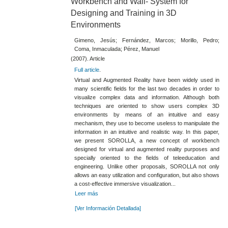
Workbench and Wall- System for
Designing and Training in 3D
Environments
Gimeno, Jesús; Fernández, Marcos; Morillo, Pedro;
Coma, Inmaculada; Pérez, Manuel
(2007). Article
Full article
.
Virtual and Augmented Reality have been widely used in
many scientific fields for the last two decades in order to
visualize complex data and information. Although both
techniques are oriented to show users complex 3D
environments by means of an intuitive and easy
mechanism, they use to become useless to manipulate the
information in an intuitive and realistic way. In this paper,
we present SOROLLA, a new concept of workbench
designed for virtual and augmented reality purposes and
specially oriented to the fields of teleeducation and
engineering. Unlike other proposals, SOROLLA not only
allows an easy utilization and configuration, but also shows
a cost-effective immersive visualization...
Leer más
[Ver Información Detallada]