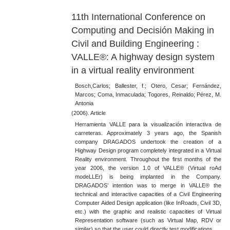
11th International Conference on
Computing and Decisión Making in
Civil and Building Engineering :
VALLE®: A highway design system
in a virtual reality environment
Bosch,Carlos; Ballester, f.; Otero, Cesar; Fernández,
Marcos; Coma, Inmaculada; Togores, Reinaldo; Pérez, M.
Antonia
(2006). Article
Herramienta VALLE para la visualización interactiva de
carreteras. Approximately 3 years ago, the Spanish
company DRAGADOS undertook the creation of a
Highway Design program completely integrated in a Virtual
Reality environment. Throughout the first months of the
year 2006, the version 1.0 of VALLE® (Virtual roAd
modeLLEr) is being implanted in the Company.
DRAGADOS’ intention was to merge in VALLE® the
technical and interactive capacities of a Civil Engineering
Computer Aided Design application (like InRoads, Civil 3D,
etc.) with the graphic and realistic capacities of Virtual
Representation software (such as Virtual Map, RDV or
similar) so that the user could directly test modifications...