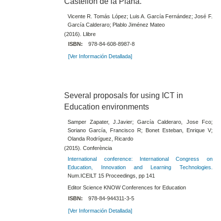
Castellón de la Plana.
Vicente R. Tomás López; Luis A. García Fernández; José F.
García Calderaro; Plablo Jiménez Mateo
(2016). Llibre
ISBN:
978-84-608-8987-8
[Ver Información Detallada]
Several proposals for using ICT in
Education environments
Samper Zapater, J.Javier; García Calderaro, Jose Fco;
Soriano García, Francisco R; Bonet Esteban, Enrique V;
Olanda Rodríguez, Ricardo
(2015). Conferència
International conference: International Congress on
Education, Innovation and Learning Technologies.
Num.ICEILT 15 Proceedings, pp 141
Editor Science KNOW Conferences for Education
ISBN:
978-84-944311-3-5
[Ver Información Detallada]