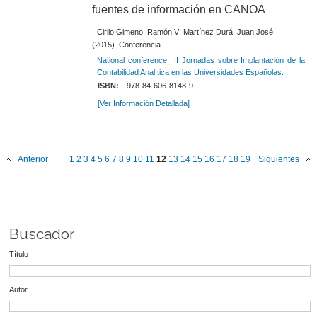
fuentes de información en CANOA
Cirilo Gimeno, Ramón V; Martínez Durá, Juan José
(2015). Conferència
National conference: III Jornadas sobre Implantación de la
Contabilidad Analítica en las Universidades Españolas.
ISBN:
978-84-606-8148-9
[Ver Información Detallada]
Anterior
1
2
3
4
5
6
7
8
9
10
11
12
13
14
15
16
17
18
19
Siguientes
Buscador
Título
Autor