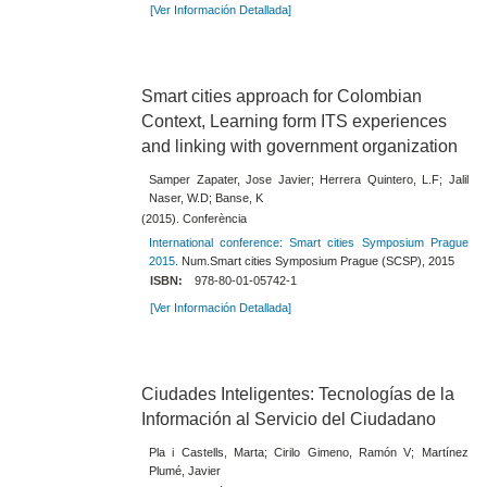
[Ver Información Detallada]
Smart cities approach for Colombian
Context, Learning form ITS experiences
and linking with government organization
Samper Zapater, Jose Javier; Herrera Quintero, L.F; Jalil
Naser, W.D; Banse, K
(2015). Conferència
International conference: Smart cities Symposium Prague
2015.
Num.Smart cities Symposium Prague (SCSP), 2015
ISBN:
978-80-01-05742-1
[Ver Información Detallada]
Ciudades Inteligentes: Tecnologías de la
Información al Servicio del Ciudadano
Pla i Castells, Marta; Cirilo Gimeno, Ramón V; Martínez
Plumé, Javier