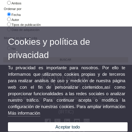
Ambos
Ordenar por
Fecha
Autor
Tipos de publicación
Data de adquisición
Mostrar en formato cita
Cookies y política de
Si
No
privacidad
Tu privacidad es importante para nosotros. Por ello te
informamos que utilizamos cookies propias y de terceros
para realizar análisis de uso y medición de nuestra página
web con el fin de personalizar contenidos,así como
proporcionar funcionalidades a las redes sociales o analizar
Instituto Universitario de Investigación de Robótica y
nuestro tráfico. Para continuar acepta o modifica la
Tecnologías de la Información y las Comunicaciones
configuración de nuestras cookies. Para ampliar información
(IRTIC)
Más información
Aceptar todo