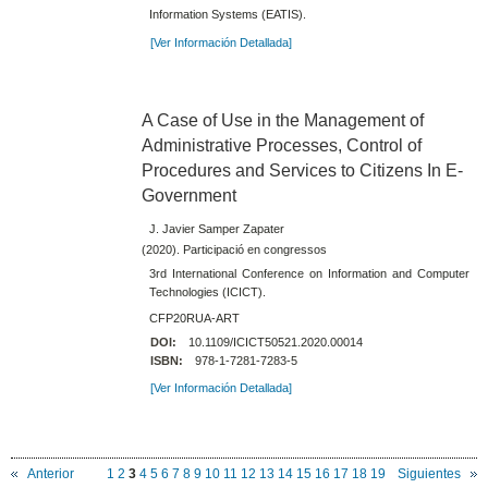
Information Systems (EATIS).
[Ver Información Detallada]
A Case of Use in the Management of
Administrative Processes, Control of
Procedures and Services to Citizens In E-
Government
J. Javier Samper Zapater
(2020). Participació en congressos
3rd International Conference on Information and Computer
Technologies (ICICT).
CFP20RUA-ART
DOI:
10.1109/ICICT50521.2020.00014
ISBN:
978-1-7281-7283-5
[Ver Información Detallada]
Anterior
1
2
3
4
5
6
7
8
9
10
11
12
13
14
15
16
17
18
19
Siguientes