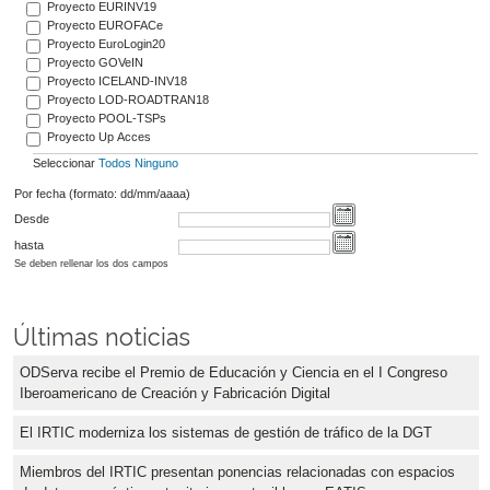
Proyecto EURINV19
Proyecto EUROFACe
Proyecto EuroLogin20
Proyecto GOVeIN
Proyecto ICELAND-INV18
Proyecto LOD-ROADTRAN18
Proyecto POOL-TSPs
Proyecto Up Acces
Seleccionar
Todos
Ninguno
Por fecha (formato: dd/mm/aaaa)
Desde
hasta
Se deben rellenar los dos campos
Últimas noticias
ODServa recibe el Premio de Educación y Ciencia en el I Congreso
Iberoamericano de Creación y Fabricación Digital
El IRTIC moderniza los sistemas de gestión de tráfico de la DGT
Miembros del IRTIC presentan ponencias relacionadas con espacios