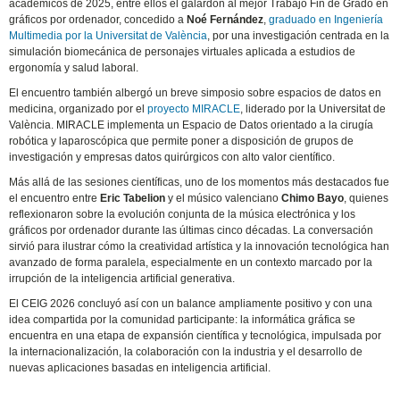
académicos de 2025, entre ellos el galardón al mejor Trabajo Fin de Grado en
gráficos por ordenador, concedido a
Noé Fernández
,
graduado en Ingeniería
Multimedia por la Universitat de València
, por una investigación centrada en la
simulación biomecánica de personajes virtuales aplicada a estudios de
ergonomía y salud laboral.
El encuentro también albergó un breve simposio sobre espacios de datos en
medicina, organizado por el
proyecto MIRACLE
, liderado por la Universitat de
València. MIRACLE implementa un Espacio de Datos orientado a la cirugía
robótica y laparoscópica que permite poner a disposición de grupos de
investigación y empresas datos quirúrgicos con alto valor científico.
Más allá de las sesiones científicas, uno de los momentos más destacados fue
el encuentro entre
Eric Tabelion
y el músico valenciano
Chimo Bayo
, quienes
reflexionaron sobre la evolución conjunta de la música electrónica y los
gráficos por ordenador durante las últimas cinco décadas. La conversación
sirvió para ilustrar cómo la creatividad artística y la innovación tecnológica han
avanzado de forma paralela, especialmente en un contexto marcado por la
irrupción de la inteligencia artificial generativa.
El CEIG 2026 concluyó así con un balance ampliamente positivo y con una
idea compartida por la comunidad participante: la informática gráfica se
encuentra en una etapa de expansión científica y tecnológica, impulsada por
la internacionalización, la colaboración con la industria y el desarrollo de
nuevas aplicaciones basadas en inteligencia artificial.