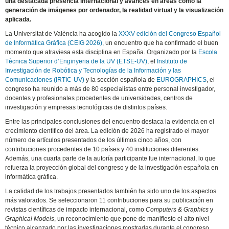
una destacada presencia internacional y avances en áreas como la
generación de imágenes por ordenador, la realidad virtual y la visualización
aplicada.
La Universitat de València ha acogido la
XXXV edición del Congreso Español
de Informática Gráfica (CEIG 2026)
, un encuentro que ha confirmado el buen
momento que atraviesa esta disciplina en España. Organizado por la
Escola
Tècnica Superior d’Enginyeria de la UV (ETSE-UV)
, el
Instituto de
Investigación de Robótica y Tecnologías de la Información y las
Comunicaciones (IRTIC-UV)
y la sección española de
EUROGRAPHICS
, el
congreso ha reunido a más de 80 especialistas entre personal investigador,
docentes y profesionales procedentes de universidades, centros de
investigación y empresas tecnológicas de distintos países.
Entre las principales conclusiones del encuentro destaca la evidencia en el
crecimiento científico del área. La edición de 2026 ha registrado el mayor
número de artículos presentados de los últimos cinco años, con
contribuciones procedentes de 10 países y 40 instituciones diferentes.
Además, una cuarta parte de la autoría participante fue internacional, lo que
refuerza la proyección global del congreso y de la investigación española en
informática gráfica.
La calidad de los trabajos presentados también ha sido uno de los aspectos
más valorados. Se seleccionaron 11 contribuciones para su publicación en
revistas científicas de impacto internacional, como
Computers & Graphics
y
Graphical Models
, un reconocimiento que pone de manifiesto el alto nivel
técnico alcanzado por las investigaciones mostradas durante el congreso.