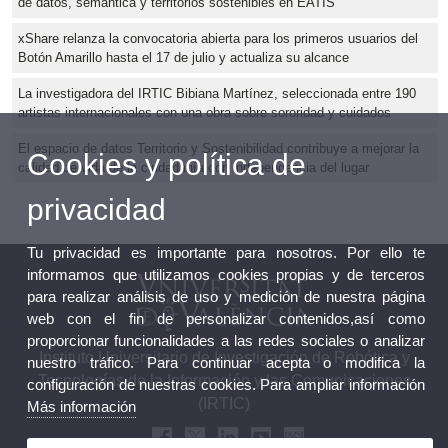
de datos, semántica y territorios sostenibles en EATIS
xShare relanza la convocatoria abierta para los primeros usuarios del
Botón Amarillo hasta el 17 de julio y actualiza su alcance
La investigadora del IRTIC Bibiana Martínez, seleccionada entre 190
artistas internacionales con una obra sobre sororidad y cuidados
El espacio de datos Territorio y Sostenibilidad contribuye a mejorar la
Cookies y política de
calidad de vida de la ciudadanía con independencia del lugar
privacidad
Tu privacidad es importante para nosotros. Por ello te
informamos que utilizamos cookies propias y de terceros
para realizar análisis de uso y medición de nuestra página
web con el fin de personalizar contenidos,así como
proporcionar funcionalidades a las redes sociales o analizar
Instituto Universitario de Investigación de Robótica y
nuestro tráfico. Para continuar acepta o modifica la
Tecnologías de la Información y las Comunicaciones
configuración de nuestras cookies. Para ampliar información
(IRTIC)
Más información