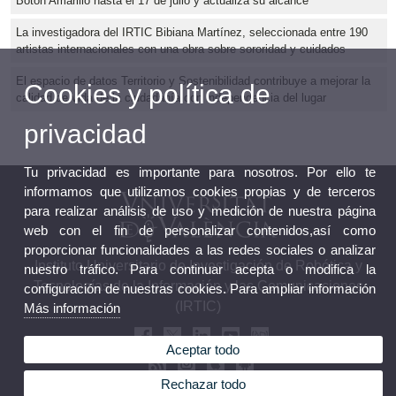
Botón Amarillo hasta el 17 de julio y actualiza su alcance
La investigadora del IRTIC Bibiana Martínez, seleccionada entre 190
artistas internacionales con una obra sobre sororidad y cuidados
El espacio de datos Territorio y Sostenibilidad contribuye a mejorar la
Cookies y política de
calidad de vida de la ciudadanía con independencia del lugar
privacidad
Tu privacidad es importante para nosotros. Por ello te
informamos que utilizamos cookies propias y de terceros
para realizar análisis de uso y medición de nuestra página
web con el fin de personalizar contenidos,así como
proporcionar funcionalidades a las redes sociales o analizar
Instituto Universitario de Investigación de Robótica y
nuestro tráfico. Para continuar acepta o modifica la
Tecnologías de la Información y las Comunicaciones
configuración de nuestras cookies. Para ampliar información
(IRTIC)
Más información
Aceptar todo
Rechazar todo