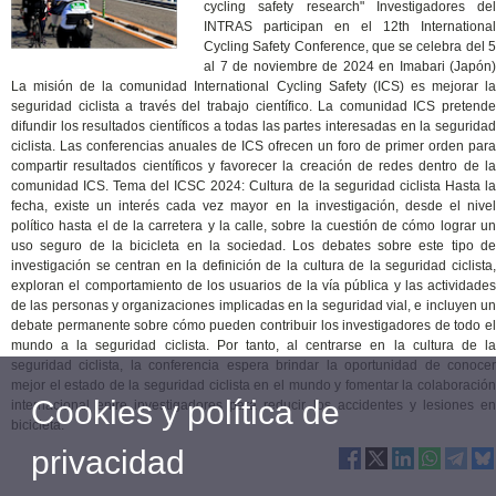
cycling safety research" Investigadores del
INTRAS participan en el 12th International
Cycling Safety Conference, que se celebra del 5
al 7 de noviembre de 2024 en Imabari (Japón)
La misión de la comunidad International Cycling Safety (ICS) es mejorar la
seguridad ciclista a través del trabajo científico. La comunidad ICS pretende
difundir los resultados científicos a todas las partes interesadas en la seguridad
ciclista. Las conferencias anuales de ICS ofrecen un foro de primer orden para
compartir resultados científicos y favorecer la creación de redes dentro de la
comunidad ICS. Tema del ICSC 2024: Cultura de la seguridad ciclista Hasta la
fecha, existe un interés cada vez mayor en la investigación, desde el nivel
político hasta el de la carretera y la calle, sobre la cuestión de cómo lograr un
uso seguro de la bicicleta en la sociedad. Los debates sobre este tipo de
investigación se centran en la definición de la cultura de la seguridad ciclista,
exploran el comportamiento de los usuarios de la vía pública y las actividades
de las personas y organizaciones implicadas en la seguridad vial, e incluyen un
debate permanente sobre cómo pueden contribuir los investigadores de todo el
mundo a la seguridad ciclista. Por tanto, al centrarse en la cultura de la
seguridad ciclista, la conferencia espera brindar la oportunidad de conocer
mejor el estado de la seguridad ciclista en el mundo y fomentar la colaboración
Cookies y política de
internacional entre investigadores para reducir los accidentes y lesiones en
bicicleta.
privacidad