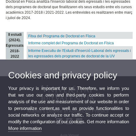
Doctorat en Física analitza l'inserció laboral dels egressats i les egressades
dels programes de doctorat que finalitzaren els seus estudis entre els cursos
acadèmics 2017-2018 i 2021-2022. Les entrevistes es realitzaren entre març
i juliol de 2024.
II estudi
Fitxa del Programa de Doctorat en Física
(2024).
Informe complet del Programa de Doctorat en Física
Egressats
Informe Executiu de l'Estudi d'Inserció Laboral dels egressats i
2018-
les egressades dels programes de doctorat de la UV
2022
Cookies and privacy policy
Your privacy is important for us. Therefore, we inform you
that we use our own and third-party cookies to perform
analysis of the use and measurement of our website in order
to personalize content,as well as provide functionalities to
Master's Degree in Advanced Physics
social networks or analyze our traffic. To continue accept or
modify the configuration of our cookies. Get more information
More information
Aula Virtual