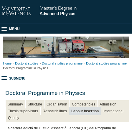
MENU
Home
>
Doctoral studies
>
Doctoral studies programme
>
Doctoral studies programme
>
Doctoral Programme in Physics
SUBMENU
Doctoral Programme in Physics
Summary
Structure
Organisation
Competencies
Admission
Thesis supervisors
Research lines
Labour insertion
International
Quality
La darrera edició de l'Estudi d'Inserció Laboral (EIL) del Programa de