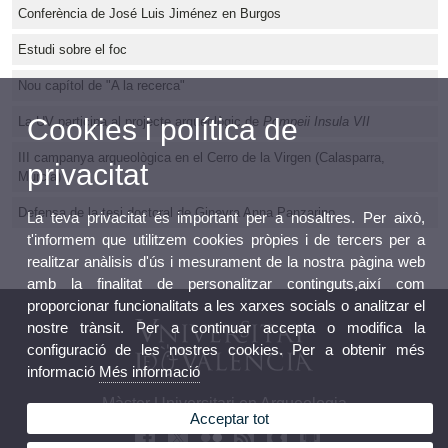
Conferència de José Luis Jiménez en Burgos
Estudi sobre el foc
Nou capítol de "A la recerca"
Cookies i política de
La UV participa al projecte arqueològic de
Pompeii Insula VII
III campanya arqueològica en el Cerro de la Virgen (Calasparra,
privacitat
Murcia)
Defensa de la tesi doctoral de Ginevra Anna Panzarino
La teva privacitat és important per a nosaltres. Per això,
t'informem que utilitzem cookies pròpies i de tercers per a
realitzar anàlisis d'ús i mesurament de la nostra pàgina web
amb la finalitat de personalitzar continguts,així com
proporcionar funcionalitats a les xarxes socials o analitzar el
nostre trànsit. Per a continuar accepta o modifica la
configuració de les nostres cookies. Per a obtenir més
informació
Més informació
Màster Universitari en Arqueologia
Acceptar tot