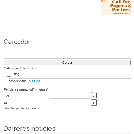
Cercador
Categoria de la novetat:
Blog
Seleccionar
Tots
Cap
Per data (format: dd/mm/aaaa)
Del
Al
S'ha d'omplir els dos camps
Darreres notícies