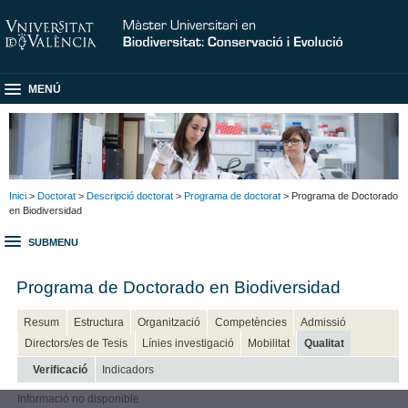
MENÚ
Inici
>
Doctorat
>
Descripció doctorat
>
Programa de doctorat
> Programa de Doctorado
en Biodiversidad
SUBMENU
Programa de Doctorado en Biodiversidad
Resum
Estructura
Organització
Competències
Admissió
Directors/es de Tesis
Línies investigació
Mobilitat
Qualitat
Verificació
Indicadors
Informació no disponible