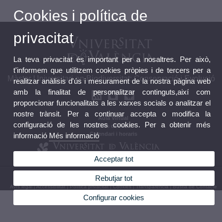
Cookies i política de
privacitat
La teva privacitat és important per a nosaltres. Per això,
t'informem que utilitzem cookies pròpies i de tercers per a
Màster Universitari en Biodiversitat: Conservació i Evolució
realitzar anàlisis d'ús i mesurament de la nostra pàgina web
amb la finalitat de personalitzar continguts,així com
proporcionar funcionalitats a les xarxes socials o analitzar el
nostre trànsit. Per a continuar accepta o modifica la
Aula Virtual
configuració de les nostres cookies. Per a obtenir més
Guies docents
Calendari i horaris
informació
Més informació
Acceptar tot
© 2026 UV. - Av. Vicent Andrés Estellés, 19, 46100 Burjassot Espanya Tel 963544373
Rebutjar tot
Avís legal
|
Accessibilitat
|
Política privacitat
|
Cookies
|
Transparència
|
Bùstia de Contacte
Configurar cookies