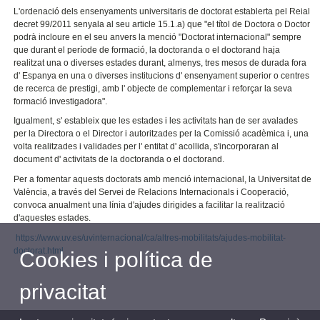
L'ordenació dels ensenyaments universitaris de doctorat establerta pel Reial
decret 99/2011 senyala al seu article 15.1.a) que "el títol de Doctora o Doctor
podrà incloure en el seu anvers la menció "Doctorat internacional" sempre
que durant el període de formació, la doctoranda o el doctorand haja
realitzat una o diverses estades durant, almenys, tres mesos de durada fora
d' Espanya en una o diverses institucions d' ensenyament superior o centres
de recerca de prestigi, amb l' objecte de complementar i reforçar la seva
formació investigadora".
Igualment, s' estableix que les estades i les activitats han de ser avalades
per la Directora o el Director i autoritzades per la Comissió acadèmica i, una
volta realitzades i validades per l' entitat d' acollida, s'incorporaran al
document d' activitats de la doctoranda o el doctorand.
Per a fomentar aquests doctorats amb menció internacional, la Universitat de
València, a través del Servei de Relacions Internacionals i Cooperació,
convoca anualment una línia d'ajudes dirigides a facilitar la realització
d'aquestes estades.
https://www.uv.es/uvinternacional/ca/altres-mobilitats/ajudes-mobilitat-
doctorat.html
Cookies i política de
privacitat