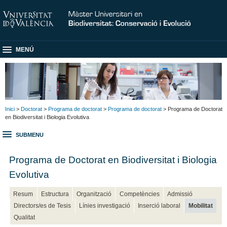
MENÚ
Inici
>
Doctorat
>
Programa de doctorat
>
Programa de doctorat
> Programa de Doctorat
en Biodiversitat i Biologia Evolutiva
SUBMENU
Programa de Doctorat en Biodiversitat i Biologia
Evolutiva
Resum
Estructura
Organització
Competències
Admissió
Directors/es de Tesis
Línies investigació
Inserció laboral
Mobilitat
Qualitat