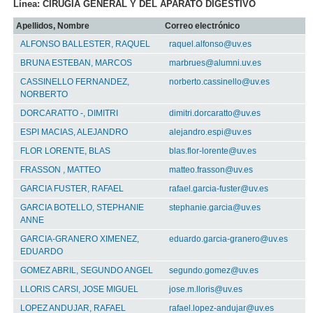
Línea: CIRUGÍA GENERAL Y DEL APARATO DIGESTIVO
Apellidos, Nombre
Correo electrónico
ALFONSO BALLESTER, RAQUEL
raquel.alfonso@uv.es
BRUNA ESTEBAN, MARCOS
marbrues@alumni.uv.es
CASSINELLO FERNANDEZ,
norberto.cassinello@uv.es
NORBERTO
DORCARATTO -, DIMITRI
dimitri.dorcaratto@uv.es
ESPI MACIAS, ALEJANDRO
alejandro.espi@uv.es
FLOR LORENTE, BLAS
blas.flor-lorente@uv.es
FRASSON , MATTEO
matteo.frasson@uv.es
GARCIA FUSTER, RAFAEL
rafael.garcia-fuster@uv.es
GARCIA BOTELLO, STEPHANIE
stephanie.garcia@uv.es
ANNE
GARCIA-GRANERO XIMENEZ,
eduardo.garcia-granero@uv.es
EDUARDO
GOMEZ ABRIL, SEGUNDO ANGEL
segundo.gomez@uv.es
LLORIS CARSI, JOSE MIGUEL
jose.m.lloris@uv.es
LOPEZ ANDUJAR, RAFAEL
rafael.lopez-andujar@uv.es