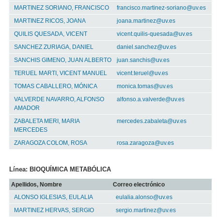
MARTINEZ SORIANO, FRANCISCO
francisco.martinez-soriano@uv.es
MARTINEZ RICOS, JOANA
joana.martinez@uv.es
QUILIS QUESADA, VICENT
vicent.quilis-quesada@uv.es
SANCHEZ ZURIAGA, DANIEL
daniel.sanchez@uv.es
SANCHIS GIMENO, JUAN ALBERTO
juan.sanchis@uv.es
TERUEL MARTI, VICENT MANUEL
vicent.teruel@uv.es
TOMAS CABALLERO, MÓNICA
monica.tomas@uv.es
VALVERDE NAVARRO, ALFONSO
alfonso.a.valverde@uv.es
AMADOR
ZABALETA MERI, MARIA
mercedes.zabaleta@uv.es
MERCEDES
ZARAGOZA COLOM, ROSA
rosa.zaragoza@uv.es
Línea: BIOQUÍMICA METABÓLICA
Apellidos, Nombre
Correo electrónico
ALONSO IGLESIAS, EULALIA
eulalia.alonso@uv.es
MARTINEZ HERVAS, SERGIO
sergio.martinez@uv.es