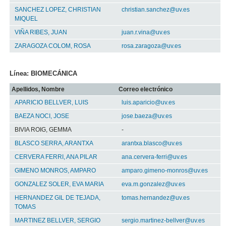
SANCHEZ LOPEZ, CHRISTIAN
christian.sanchez@uv.es
MIQUEL
VIÑA RIBES, JUAN
juan.r.vina@uv.es
ZARAGOZA COLOM, ROSA
rosa.zaragoza@uv.es
Línea: BIOMECÁNICA
Apellidos, Nombre
Correo electrónico
APARICIO BELLVER, LUIS
luis.aparicio@uv.es
BAEZA NOCI, JOSE
jose.baeza@uv.es
BIVIA ROIG, GEMMA
-
BLASCO SERRA, ARANTXA
arantxa.blasco@uv.es
CERVERA FERRI, ANA PILAR
ana.cervera-ferri@uv.es
GIMENO MONROS, AMPARO
amparo.gimeno-monros@uv.es
GONZALEZ SOLER, EVA MARIA
eva.m.gonzalez@uv.es
HERNANDEZ GIL DE TEJADA,
tomas.hernandez@uv.es
TOMAS
MARTINEZ BELLVER, SERGIO
sergio.martinez-bellver@uv.es