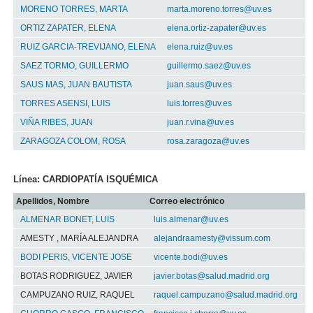
MORENO TORRES, MARTA
marta.moreno.torres@uv.es
ORTIZ ZAPATER, ELENA
elena.ortiz-zapater@uv.es
RUIZ GARCIA-TREVIJANO, ELENA
elena.ruiz@uv.es
SAEZ TORMO, GUILLERMO
guillermo.saez@uv.es
SAUS MAS, JUAN BAUTISTA
juan.saus@uv.es
TORRES ASENSI, LUIS
luis.torres@uv.es
VIÑA RIBES, JUAN
juan.r.vina@uv.es
ZARAGOZA COLOM, ROSA
rosa.zaragoza@uv.es
Línea: CARDIOPATÍA ISQUÉMICA
Apellidos, Nombre
Correo electrónico
ALMENAR BONET, LUIS
luis.almenar@uv.es
AMESTY , MARÍA ALEJANDRA
alejandraamesty@vissum.com
BODI PERIS, VICENTE JOSE
vicente.bodi@uv.es
BOTAS RODRIGUEZ, JAVIER
javier.botas@salud.madrid.org
CAMPUZANO RUIZ, RAQUEL
raquel.campuzano@salud.madrid.org