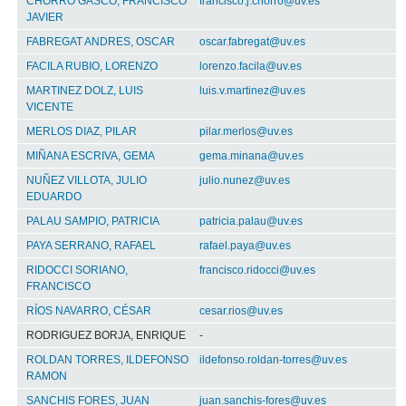
CHORRO GASCO, FRANCISCO
francisco.j.chorro@uv.es
JAVIER
FABREGAT ANDRES, OSCAR
oscar.fabregat@uv.es
FACILA RUBIO, LORENZO
lorenzo.facila@uv.es
MARTINEZ DOLZ, LUIS
luis.v.martinez@uv.es
VICENTE
MERLOS DIAZ, PILAR
pilar.merlos@uv.es
MIÑANA ESCRIVA, GEMA
gema.minana@uv.es
NUÑEZ VILLOTA, JULIO
julio.nunez@uv.es
EDUARDO
PALAU SAMPIO, PATRICIA
patricia.palau@uv.es
PAYA SERRANO, RAFAEL
rafael.paya@uv.es
RIDOCCI SORIANO,
francisco.ridocci@uv.es
FRANCISCO
RÍOS NAVARRO, CÉSAR
cesar.rios@uv.es
RODRIGUEZ BORJA, ENRIQUE
-
ROLDAN TORRES, ILDEFONSO
ildefonso.roldan-torres@uv.es
RAMON
SANCHIS FORES, JUAN
juan.sanchis-fores@uv.es