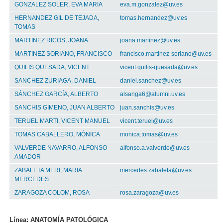
GONZALEZ SOLER, EVA MARIA
eva.m.gonzalez@uv.es
HERNANDEZ GIL DE TEJADA,
tomas.hernandez@uv.es
TOMAS
MARTINEZ RICOS, JOANA
joana.martinez@uv.es
MARTINEZ SORIANO, FRANCISCO
francisco.martinez-soriano@uv.es
QUILIS QUESADA, VICENT
vicent.quilis-quesada@uv.es
SANCHEZ ZURIAGA, DANIEL
daniel.sanchez@uv.es
SÁNCHEZ GARCÍA, ALBERTO
alsanga6@alumni.uv.es
SANCHIS GIMENO, JUAN ALBERTO
juan.sanchis@uv.es
TERUEL MARTI, VICENT MANUEL
vicent.teruel@uv.es
TOMAS CABALLERO, MÓNICA
monica.tomas@uv.es
VALVERDE NAVARRO, ALFONSO
alfonso.a.valverde@uv.es
AMADOR
ZABALETA MERI, MARIA
mercedes.zabaleta@uv.es
MERCEDES
ZARAGOZA COLOM, ROSA
rosa.zaragoza@uv.es
Línea: ANATOMÍA PATOLÓGICA