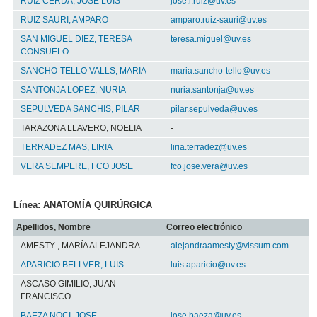
RUIZ CERDA, JOSE LUIS
jose.l.ruiz@uv.es
RUIZ SAURI, AMPARO
amparo.ruiz-sauri@uv.es
SAN MIGUEL DIEZ, TERESA
teresa.miguel@uv.es
CONSUELO
SANCHO-TELLO VALLS, MARIA
maria.sancho-tello@uv.es
SANTONJA LOPEZ, NURIA
nuria.santonja@uv.es
SEPULVEDA SANCHIS, PILAR
pilar.sepulveda@uv.es
TARAZONA LLAVERO, NOELIA
-
TERRADEZ MAS, LIRIA
liria.terradez@uv.es
VERA SEMPERE, FCO JOSE
fco.jose.vera@uv.es
Línea: ANATOMÍA QUIRÚRGICA
Apellidos, Nombre
Correo electrónico
AMESTY , MARÍA ALEJANDRA
alejandraamesty@vissum.com
APARICIO BELLVER, LUIS
luis.aparicio@uv.es
ASCASO GIMILIO, JUAN
-
FRANCISCO
BAEZA NOCI, JOSE
jose.baeza@uv.es