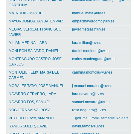
CAROLINA
MATA ROIG, MANUEL
manuel.mata@uv.es
MAYORDOMO ARANDA, EMPAR
empar.mayordomo@uv.es
MEGIAS VERICAT, FRANCISCO
javier.megias@uv.es
JAVIER
MILIAN MEDINA, LARA
lara.milian@uv.es
MONLEON SALVADO, DANIEL
daniel.monleon@uv.es
MONTEAGUDO CASTRO, JOSE
carlos.monteagudo@uv.es
CARLOS
MONTOLIU FELIX, MARIA DEL
carmina.montoliu@uv.es
CARMEN
MORALES TATAY, JOSE MANUEL
j.manuel.morales@uv.es
NAVARRO CERVERO, LARA
lara.navarro@uv.es
NAVARRO FOS, SAMUEL
samuel.navarro@uv.es
NOGUERA SALVA, ROSA
rosa.noguera@uv.es
PEYDRO OLAYA, AMANDO
1 getEmailFromUsername No data.
RAMOS SOLER, DAVID
david.ramos@uv.es