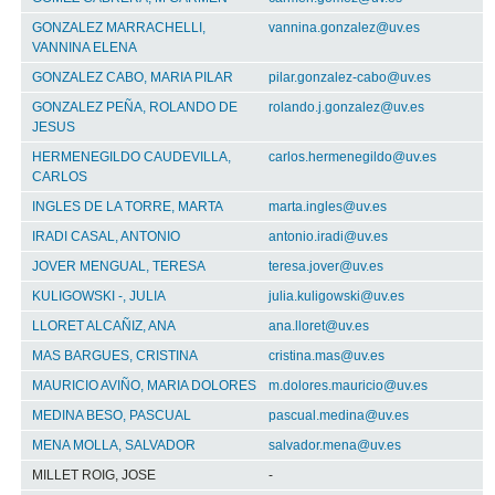
GONZALEZ MARRACHELLI,
vannina.gonzalez@uv.es
VANNINA ELENA
GONZALEZ CABO, MARIA PILAR
pilar.gonzalez-cabo@uv.es
GONZALEZ PEÑA, ROLANDO DE
rolando.j.gonzalez@uv.es
JESUS
HERMENEGILDO CAUDEVILLA,
carlos.hermenegildo@uv.es
CARLOS
INGLES DE LA TORRE, MARTA
marta.ingles@uv.es
IRADI CASAL, ANTONIO
antonio.iradi@uv.es
JOVER MENGUAL, TERESA
teresa.jover@uv.es
KULIGOWSKI -, JULIA
julia.kuligowski@uv.es
LLORET ALCAÑIZ, ANA
ana.lloret@uv.es
MAS BARGUES, CRISTINA
cristina.mas@uv.es
MAURICIO AVIÑO, MARIA DOLORES
m.dolores.mauricio@uv.es
MEDINA BESO, PASCUAL
pascual.medina@uv.es
MENA MOLLA, SALVADOR
salvador.mena@uv.es
MILLET ROIG, JOSE
-