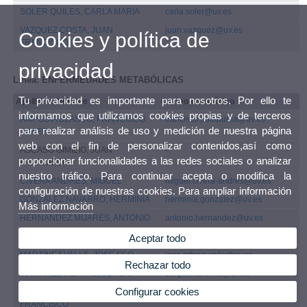
SOLER QUILES, CARLA MARIA
carla.soler@uv.es
VAZQUEZ COSTA, JUAN
juan.vazquez@uv.es
Cookies y política de
FRANCISCO
privacidad
Línea: ENFERMEDADES METABÓLICAS
Tu privacidad es importante para nosotros. Por ello te
Apellidos, Nombre
Correo electrónico
informamos que utilizamos cookies propias y de terceros
AMPUDIA BLASCO, FRANCISCO
francisco.j.ampudia@uv.es
para realizar análisis de uso y medición de nuestra página
JAVIER
web con el fin de personalizar contenidos,así como
ASCASO GIMILIO, JUAN
-
proporcionar funcionalidades a las redes sociales o analizar
FRANCISCO
nuestro tráfico. Para continuar acepta o modifica la
CIVERA ANDRES, MIGUEL
miguel.civera-andres@uv.es
configuración de nuestras cookies. Para ampliar información
GONZALEZ NAVARRO, HERMINIA
herminia.gonzalez@uv.es
Más información
HERNANDEZ MIJARES, ANTONIO
antonio.hernandez@uv.es
JIMENEZ MARTI, ELENA
elena.jimenez@uv.es
Aceptar todo
MARTINEZ VALLS, JOSE FCO
jose.mtnez-valls@uv.es
Rechazar todo
MARTINEZ HERVAS, SERGIO
sergio.martinez@uv.es
Configurar cookies
MERINO TORRES, JUAN
juan.merino@uv.es
FRANCISCO