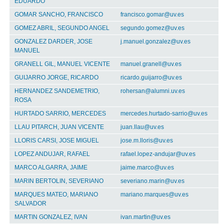
EDUARDO
GOMAR SANCHO, FRANCISCO
francisco.gomar@uv.es
GOMEZ ABRIL, SEGUNDO ANGEL
segundo.gomez@uv.es
GONZALEZ DARDER, JOSE
j.manuel.gonzalez@uv.es
MANUEL
GRANELL GIL, MANUEL VICENTE
manuel.granell@uv.es
GUIJARRO JORGE, RICARDO
ricardo.guijarro@uv.es
HERNANDEZ SANDEMETRIO,
rohersan@alumni.uv.es
ROSA
HURTADO SARRIO, MERCEDES
mercedes.hurtado-sarrio@uv.es
LLAU PITARCH, JUAN VICENTE
juan.llau@uv.es
LLORIS CARSI, JOSE MIGUEL
jose.m.lloris@uv.es
LOPEZ ANDUJAR, RAFAEL
rafael.lopez-andujar@uv.es
MARCO ALGARRA, JAIME
jaime.marco@uv.es
MARIN BERTOLIN, SEVERIANO
severiano.marin@uv.es
MARQUES MATEO, MARIANO
mariano.marques@uv.es
SALVADOR
MARTIN GONZALEZ, IVAN
ivan.martin@uv.es