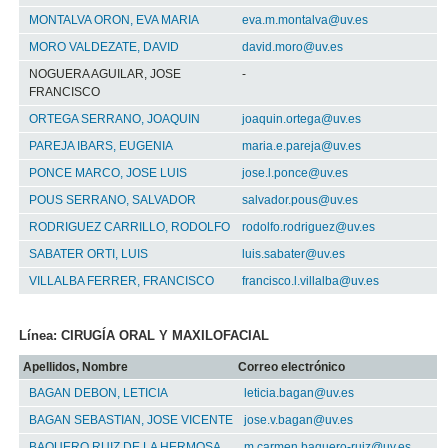
MONTALVA ORON, EVA MARIA
eva.m.montalva@uv.es
MORO VALDEZATE, DAVID
david.moro@uv.es
NOGUERA AGUILAR, JOSE
-
FRANCISCO
ORTEGA SERRANO, JOAQUIN
joaquin.ortega@uv.es
PAREJA IBARS, EUGENIA
maria.e.pareja@uv.es
PONCE MARCO, JOSE LUIS
jose.l.ponce@uv.es
POUS SERRANO, SALVADOR
salvador.pous@uv.es
RODRIGUEZ CARRILLO, RODOLFO
rodolfo.rodriguez@uv.es
SABATER ORTI, LUIS
luis.sabater@uv.es
VILLALBA FERRER, FRANCISCO
francisco.l.villalba@uv.es
Línea: CIRUGÍA ORAL Y MAXILOFACIAL
Apellidos, Nombre
Correo electrónico
BAGAN DEBON, LETICIA
leticia.bagan@uv.es
BAGAN SEBASTIAN, JOSE VICENTE
jose.v.bagan@uv.es
BAQUERO RUIZ DE LA HERMOSA,
m.carmen.baquero-ruiz@uv.es