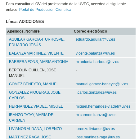
Para consultar el
CV
del profesorado de la UVEG, acceded al siguiente
enlace:
Portal de Producción Científica
Línea: ADICCIONES
Apellidos, Nombre
Correo electrónico
AGUILAR GARCIA-ITURROSPE,
eduardo.aguilar@uv.es
EDUARDO JESÚS
BALANZA MARTINEZ, VICENTE
vicente.balanza@uv.es
BARBERA FONS, MARIA ANTONIA
m.antonia.barbera@uv.es
BERTOLIN GUILLEN, JOSE
-
MANUEL
GOMEZ BENEYTO, MANUEL
manuel.gomez-beneyto@uv.es
GONZALEZ PIQUERAS, JOSE
j.carlos.gonzalez@uv.es
CARLOS
HERNANDEZ VIADEL, MIGUEL
miguel.hernandez-viadel@uv.es
IRANZO TATAY, MARIA DEL
m.carmen.iranzo@uv.es
CARMEN
LIVIANOS ALDANA, LORENZO
lorenzo.livianos@uv.es
MARTINEZ RAGA, JOSE
jose.martinez-raga@uv.es