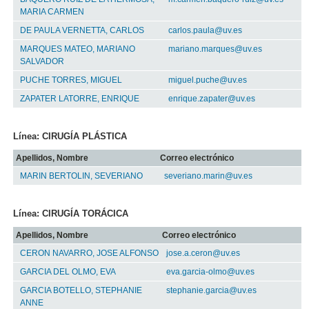
MARIA CARMEN
DE PAULA VERNETTA, CARLOS
carlos.paula@uv.es
MARQUES MATEO, MARIANO
mariano.marques@uv.es
SALVADOR
PUCHE TORRES, MIGUEL
miguel.puche@uv.es
ZAPATER LATORRE, ENRIQUE
enrique.zapater@uv.es
Línea: CIRUGÍA PLÁSTICA
Apellidos, Nombre
Correo electrónico
MARIN BERTOLIN, SEVERIANO
severiano.marin@uv.es
Línea: CIRUGÍA TORÁCICA
Apellidos, Nombre
Correo electrónico
CERON NAVARRO, JOSE ALFONSO
jose.a.ceron@uv.es
GARCIA DEL OLMO, EVA
eva.garcia-olmo@uv.es
GARCIA BOTELLO, STEPHANIE
stephanie.garcia@uv.es
ANNE