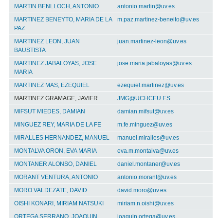
MARTIN BENLLOCH, ANTONIO
antonio.martin@uv.es
MARTINEZ BENEYTO, MARIA DE LA
m.paz.martinez-beneito@uv.es
PAZ
MARTINEZ LEON, JUAN
juan.martinez-leon@uv.es
BAUSTISTA
MARTINEZ JABALOYAS, JOSE
jose.maria.jabaloyas@uv.es
MARIA
MARTINEZ MAS, EZEQUIEL
ezequiel.martinez@uv.es
MARTINEZ GRAMAGE, JAVIER
JMG@UCHCEU.ES
MIFSUT MIEDES, DAMIAN
damian.mifsut@uv.es
MINGUEZ REY, MARIA DE LA FE
m.fe.minguez@uv.es
MIRALLES HERNANDEZ, MANUEL
manuel.miralles@uv.es
MONTALVA ORON, EVA MARIA
eva.m.montalva@uv.es
MONTANER ALONSO, DANIEL
daniel.montaner@uv.es
MORANT VENTURA, ANTONIO
antonio.morant@uv.es
MORO VALDEZATE, DAVID
david.moro@uv.es
OISHI KONARI, MIRIAM NATSUKI
miriam.n.oishi@uv.es
ORTEGA SERRANO, JOAQUIN
joaquin.ortega@uv.es