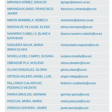
MIRANDA GÓMEZ, IGNACIO
igmigo@alumni.uv.es
MIRANDA ALONSO, FRANCISCO
francisco.j.miranda@uv.es
JAVIER
MIRON MOMBIELA, REBECA
remimom@alumni.uv.es
MONSALVE VILLALBA, ELENA
elena.monsalve@uv.es
NAVARRO CUBELLS, BLANCA
blanca.navarro-cubells@uv.es
NATIVIDAD
NOGUERA SALVA, MARIA
inmaculada.noguera@uv.es
INMACULADA
NOVELLA DEL CAMPO, SUSANA
susana.novella@uv.es
OBRADOR PLA, M ELENA
elena.obrador@uv.es
OLASO GONZALEZ, GLORIA
gloria.olaso@uv.es
ORTEGA VALERO, ANGEL LUIS
angel.ortega@uv.es
PALLARDO CALATAYUD,
federico.v.pallardo@uv.es
FEDERICO VICENTE
PARRA GIRALDO, GERMAN
german.parra@uv.es
PASCUAL MORA, MARIA
maria.pascual@uv.es
PEREDA CERVERA, JAVIER
javier.pereda@uv.es