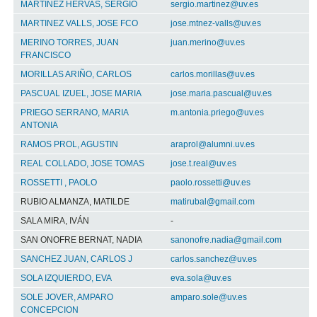
MARTINEZ HERVAS, SERGIO
sergio.martinez@uv.es
MARTINEZ VALLS, JOSE FCO
jose.mtnez-valls@uv.es
MERINO TORRES, JUAN
juan.merino@uv.es
FRANCISCO
MORILLAS ARIÑO, CARLOS
carlos.morillas@uv.es
PASCUAL IZUEL, JOSE MARIA
jose.maria.pascual@uv.es
PRIEGO SERRANO, MARIA
m.antonia.priego@uv.es
ANTONIA
RAMOS PROL, AGUSTIN
araprol@alumni.uv.es
REAL COLLADO, JOSE TOMAS
jose.t.real@uv.es
ROSSETTI , PAOLO
paolo.rossetti@uv.es
RUBIO ALMANZA, MATILDE
matirubal@gmail.com
SALA MIRA, IVÁN
-
SAN ONOFRE BERNAT, NADIA
sanonofre.nadia@gmail.com
SANCHEZ JUAN, CARLOS J
carlos.sanchez@uv.es
SOLA IZQUIERDO, EVA
eva.sola@uv.es
SOLE JOVER, AMPARO
amparo.sole@uv.es
CONCEPCION