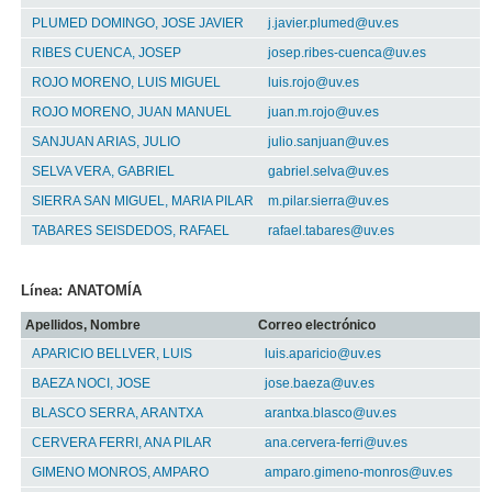
PLUMED DOMINGO, JOSE JAVIER
j.javier.plumed@uv.es
RIBES CUENCA, JOSEP
josep.ribes-cuenca@uv.es
ROJO MORENO, LUIS MIGUEL
luis.rojo@uv.es
ROJO MORENO, JUAN MANUEL
juan.m.rojo@uv.es
SANJUAN ARIAS, JULIO
julio.sanjuan@uv.es
SELVA VERA, GABRIEL
gabriel.selva@uv.es
SIERRA SAN MIGUEL, MARIA PILAR
m.pilar.sierra@uv.es
TABARES SEISDEDOS, RAFAEL
rafael.tabares@uv.es
Línea: ANATOMÍA
Apellidos, Nombre
Correo electrónico
APARICIO BELLVER, LUIS
luis.aparicio@uv.es
BAEZA NOCI, JOSE
jose.baeza@uv.es
BLASCO SERRA, ARANTXA
arantxa.blasco@uv.es
CERVERA FERRI, ANA PILAR
ana.cervera-ferri@uv.es
GIMENO MONROS, AMPARO
amparo.gimeno-monros@uv.es