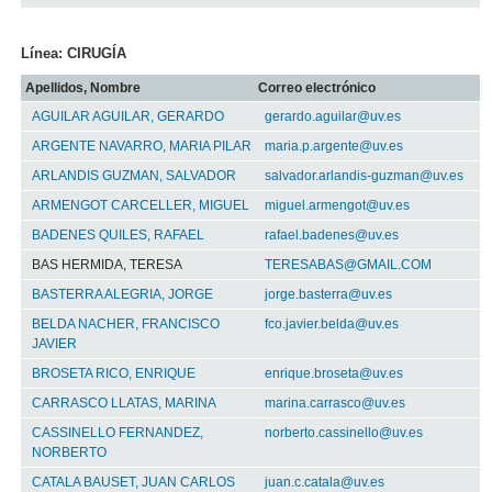
Línea: CIRUGÍA
Apellidos, Nombre
Correo electrónico
AGUILAR AGUILAR, GERARDO
gerardo.aguilar@uv.es
ARGENTE NAVARRO, MARIA PILAR
maria.p.argente@uv.es
ARLANDIS GUZMAN, SALVADOR
salvador.arlandis-guzman@uv.es
ARMENGOT CARCELLER, MIGUEL
miguel.armengot@uv.es
BADENES QUILES, RAFAEL
rafael.badenes@uv.es
BAS HERMIDA, TERESA
TERESABAS@GMAIL.COM
BASTERRA ALEGRIA, JORGE
jorge.basterra@uv.es
BELDA NACHER, FRANCISCO
fco.javier.belda@uv.es
JAVIER
BROSETA RICO, ENRIQUE
enrique.broseta@uv.es
CARRASCO LLATAS, MARINA
marina.carrasco@uv.es
CASSINELLO FERNANDEZ,
norberto.cassinello@uv.es
NORBERTO
CATALA BAUSET, JUAN CARLOS
juan.c.catala@uv.es