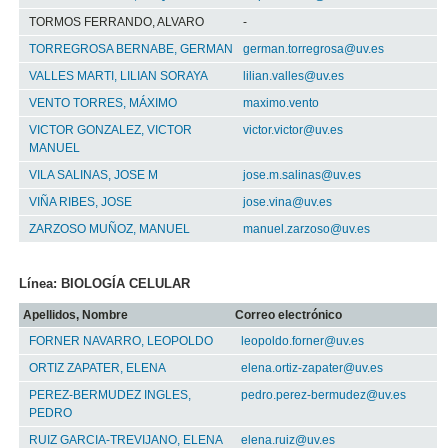
TORMOS FERRANDO, ALVARO
-
TORREGROSA BERNABE, GERMAN
german.torregrosa@uv.es
VALLES MARTI, LILIAN SORAYA
lilian.valles@uv.es
VENTO TORRES, MÁXIMO
maximo.vento
VICTOR GONZALEZ, VICTOR
victor.victor@uv.es
MANUEL
VILA SALINAS, JOSE M
jose.m.salinas@uv.es
VIÑA RIBES, JOSE
jose.vina@uv.es
ZARZOSO MUÑOZ, MANUEL
manuel.zarzoso@uv.es
Línea: BIOLOGÍA CELULAR
Apellidos, Nombre
Correo electrónico
FORNER NAVARRO, LEOPOLDO
leopoldo.forner@uv.es
ORTIZ ZAPATER, ELENA
elena.ortiz-zapater@uv.es
PEREZ-BERMUDEZ INGLES,
pedro.perez-bermudez@uv.es
PEDRO
RUIZ GARCIA-TREVIJANO, ELENA
elena.ruiz@uv.es