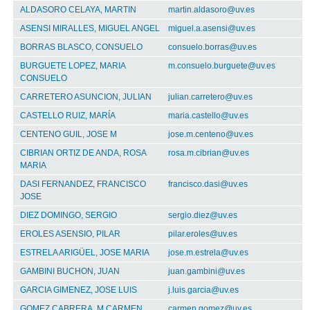
ALDASORO CELAYA, MARTIN
martin.aldasoro@uv.es
ASENSI MIRALLES, MIGUEL ANGEL
miguel.a.asensi@uv.es
BORRAS BLASCO, CONSUELO
consuelo.borras@uv.es
BURGUETE LOPEZ, MARIA
m.consuelo.burguete@uv.es
CONSUELO
CARRETERO ASUNCION, JULIAN
julian.carretero@uv.es
CASTELLO RUIZ, MARÍA
maria.castello@uv.es
CENTENO GUIL, JOSE M
jose.m.centeno@uv.es
CIBRIAN ORTIZ DE ANDA, ROSA
rosa.m.cibrian@uv.es
MARIA
DASI FERNANDEZ, FRANCISCO
francisco.dasi@uv.es
JOSE
DIEZ DOMINGO, SERGIO
sergio.diez@uv.es
EROLES ASENSIO, PILAR
pilar.eroles@uv.es
ESTRELA ARIGÜEL, JOSE MARIA
jose.m.estrela@uv.es
GAMBINI BUCHON, JUAN
juan.gambini@uv.es
GARCIA GIMENEZ, JOSE LUIS
j.luis.garcia@uv.es
GOMEZ CABRERA, M CARMEN
carmen.gomez@uv.es