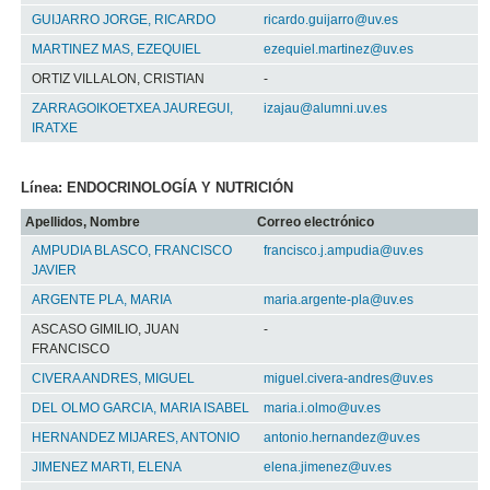
GUIJARRO JORGE, RICARDO
ricardo.guijarro@uv.es
MARTINEZ MAS, EZEQUIEL
ezequiel.martinez@uv.es
ORTIZ VILLALON, CRISTIAN
-
ZARRAGOIKOETXEA JAUREGUI,
izajau@alumni.uv.es
IRATXE
Línea: ENDOCRINOLOGÍA Y NUTRICIÓN
Apellidos, Nombre
Correo electrónico
AMPUDIA BLASCO, FRANCISCO
francisco.j.ampudia@uv.es
JAVIER
ARGENTE PLA, MARIA
maria.argente-pla@uv.es
ASCASO GIMILIO, JUAN
-
FRANCISCO
CIVERA ANDRES, MIGUEL
miguel.civera-andres@uv.es
DEL OLMO GARCIA, MARIA ISABEL
maria.i.olmo@uv.es
HERNANDEZ MIJARES, ANTONIO
antonio.hernandez@uv.es
JIMENEZ MARTI, ELENA
elena.jimenez@uv.es