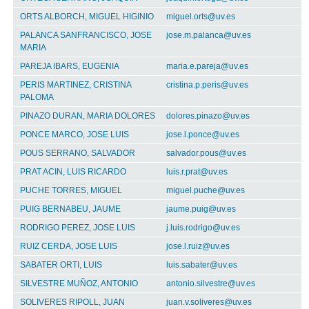
ORTS ALBORCH, MIGUEL HIGINIO
miguel.orts@uv.es
PALANCA SANFRANCISCO, JOSE
jose.m.palanca@uv.es
MARIA
PAREJA IBARS, EUGENIA
maria.e.pareja@uv.es
PERIS MARTINEZ, CRISTINA
cristina.p.peris@uv.es
PALOMA
PINAZO DURAN, MARIA DOLORES
dolores.pinazo@uv.es
PONCE MARCO, JOSE LUIS
jose.l.ponce@uv.es
POUS SERRANO, SALVADOR
salvador.pous@uv.es
PRAT ACIN, LUIS RICARDO
luis.r.prat@uv.es
PUCHE TORRES, MIGUEL
miguel.puche@uv.es
PUIG BERNABEU, JAUME
jaume.puig@uv.es
RODRIGO PEREZ, JOSE LUIS
j.luis.rodrigo@uv.es
RUIZ CERDA, JOSE LUIS
jose.l.ruiz@uv.es
SABATER ORTI, LUIS
luis.sabater@uv.es
SILVESTRE MUÑOZ, ANTONIO
antonio.silvestre@uv.es
SOLIVERES RIPOLL, JUAN
juan.v.soliveres@uv.es