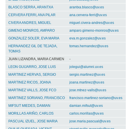
BLASCO SERRA, ARANTXA
arantxa.blasco@uv.es
CERVERA FERRI, ANA PILAR
ana.cervera-ferri@uv.es
CIVERA ANDRES, MIGUEL
miguel.civera-andres@uv.es
GIMENO MONROS, AMPARO
amparo.gimeno-monros@uv.es
GONZALEZ SOLER, EVA MARIA
eva.m.gonzalez@uv.es
HERNANDEZ GIL DE TEJADA,
tomas.hernandez@uv.es
TOMAS
JUAN LIZANDRA, MARIA CARMEN
-
LEON GUIJARRO, JOSE LUIS
jolegui@alumni.uv.es
MARTINEZ HERVAS, SERGIO
sergio.martinez@uv.es
MARTINEZ RICOS, JOANA
joana.martinez@uv.es
MARTINEZ VALLS, JOSE FCO
jose.mtnez-valls@uv.es
MARTINEZ SORIANO, FRANCISCO
francisco.martinez-soriano@uv.es
MIFSUT MIEDES, DAMIAN
damian.mifsut@uv.es
MORILLAS ARIÑO, CARLOS
carlos.morillas@uv.es
PASCUAL IZUEL, JOSE MARIA
jose.maria.pascual@uv.es