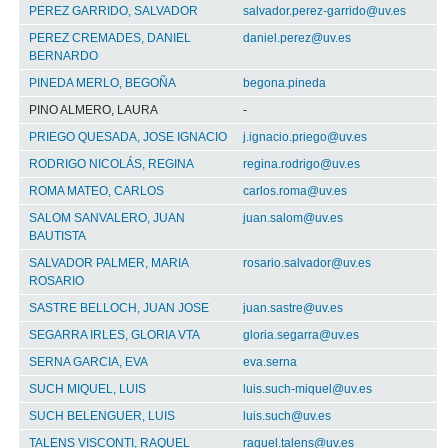
PEREZ GARRIDO, SALVADOR
salvador.perez-garrido@uv.es
PEREZ CREMADES, DANIEL
daniel.perez@uv.es
BERNARDO
PINEDA MERLO, BEGOÑA
begona.pineda
PINO ALMERO, LAURA
-
PRIEGO QUESADA, JOSE IGNACIO
j.ignacio.priego@uv.es
RODRIGO NICOLÁS, REGINA
regina.rodrigo@uv.es
ROMA MATEO, CARLOS
carlos.roma@uv.es
SALOM SANVALERO, JUAN
juan.salom@uv.es
BAUTISTA
SALVADOR PALMER, MARIA
rosario.salvador@uv.es
ROSARIO
SASTRE BELLOCH, JUAN JOSE
juan.sastre@uv.es
SEGARRA IRLES, GLORIA VTA
gloria.segarra@uv.es
SERNA GARCIA, EVA
eva.serna
SUCH MIQUEL, LUIS
luis.such-miquel@uv.es
SUCH BELENGUER, LUIS
luis.such@uv.es
TALENS VISCONTI, RAQUEL
raquel.talens@uv.es