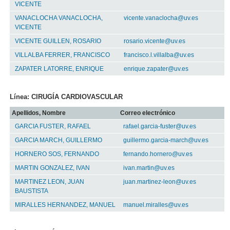
VICENTE
VANACLOCHA VANACLOCHA,
vicente.vanaclocha@uv.es
VICENTE
VICENTE GUILLEN, ROSARIO
rosario.vicente@uv.es
VILLALBA FERRER, FRANCISCO
francisco.l.villalba@uv.es
ZAPATER LATORRE, ENRIQUE
enrique.zapater@uv.es
Línea: CIRUGÍA CARDIOVASCULAR
Apellidos, Nombre
Correo electrónico
GARCIA FUSTER, RAFAEL
rafael.garcia-fuster@uv.es
GARCIA MARCH, GUILLERMO
guillermo.garcia-march@uv.es
HORNERO SOS, FERNANDO
fernando.hornero@uv.es
MARTIN GONZALEZ, IVAN
ivan.martin@uv.es
MARTINEZ LEON, JUAN
juan.martinez-leon@uv.es
BAUSTISTA
MIRALLES HERNANDEZ, MANUEL
manuel.miralles@uv.es