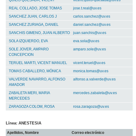
QUILIS QUESADA, VICENT
vicent.quilis-quesada@uv.es
REAL COLLADO, JOSE TOMAS
jose.t.real@uv.es
SANCHEZ JUAN, CARLOS J
carlos.sanchez@uv.es
SANCHEZ ZURIAGA, DANIEL
daniel.sanchez@uv.es
SANCHIS GIMENO, JUAN ALBERTO
juan.sanchis@uv.es
SOLA IZQUIERDO, EVA
eva.sola@uv.es
SOLE JOVER, AMPARO
amparo.sole@uv.es
CONCEPCION
TERUEL MARTI, VICENT MANUEL
vicent.teruel@uv.es
TOMAS CABALLERO, MÓNICA
monica.tomas@uv.es
VALVERDE NAVARRO, ALFONSO
alfonso.a.valverde@uv.es
AMADOR
ZABALETA MERI, MARIA
mercedes.zabaleta@uv.es
MERCEDES
ZARAGOZA COLOM, ROSA
rosa.zaragoza@uv.es
Línea: ANESTESIA
Apellidos, Nombre
Correo electrónico