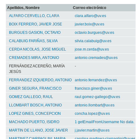
Apellidos, Nombre
Correo electrónico
ALFARO CERVELLO, CLARA
clara.alfaro@uv.es
BOIX FERRERO, JAVIER JOSE
javier.boix@uv.es
BURGUES GASION, OCTAVIO
octavio.burgues@uv.es
CALABUIG FARIÑAS, SILVIA
silvia.calabuig@uv.es
CERDA NICOLAS, JOSE MIGUEL
jose.m.cerda@uv.es
CREMADES MIRA, ANTONIO
antonio.cremades@uv.es
FERNÁNDEZ ACEREÑO, MARÍA
-
JESÚS
FERRANDEZ IZQUIERDO, ANTONIO
antonio.ferrandez@uv.es
GINER SEGURA, FRANCISCO
francisco.giner@uv.es
GOMEZ GALLEGO, RAUL
raul.gomez-gallego@uv.es
LLOMBART BOSCH, ANTONIO
antonio.llombart@uv.es
LOPEZ GINES, CONCEPCION
concha.lopez@uv.es
MACHADO PUERTO, ISIDRO
1 getEmailFromUsername No data.
MARTIN DE LLANO, JOSE JAVIER
j.javier.martin@uv.es
MARTINEZ CIARPAGLINI, MARIA
carolina.martinez-ciarpaglini@uv.es