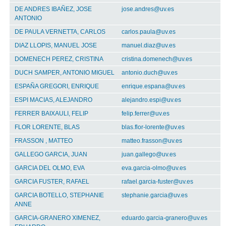
DE ANDRES IBAÑEZ, JOSE
jose.andres@uv.es
ANTONIO
DE PAULA VERNETTA, CARLOS
carlos.paula@uv.es
DIAZ LLOPIS, MANUEL JOSE
manuel.diaz@uv.es
DOMENECH PEREZ, CRISTINA
cristina.domenech@uv.es
DUCH SAMPER, ANTONIO MIGUEL
antonio.duch@uv.es
ESPAÑA GREGORI, ENRIQUE
enrique.espana@uv.es
ESPI MACIAS, ALEJANDRO
alejandro.espi@uv.es
FERRER BAIXAULI, FELIP
felip.ferrer@uv.es
FLOR LORENTE, BLAS
blas.flor-lorente@uv.es
FRASSON , MATTEO
matteo.frasson@uv.es
GALLEGO GARCIA, JUAN
juan.gallego@uv.es
GARCIA DEL OLMO, EVA
eva.garcia-olmo@uv.es
GARCIA FUSTER, RAFAEL
rafael.garcia-fuster@uv.es
GARCIA BOTELLO, STEPHANIE
stephanie.garcia@uv.es
ANNE
GARCIA-GRANERO XIMENEZ,
eduardo.garcia-granero@uv.es