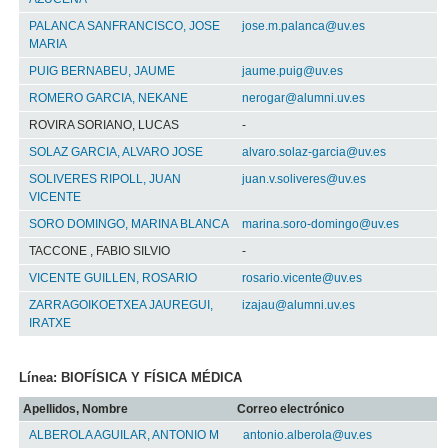
PALANCA SANFRANCISCO, JOSE
jose.m.palanca@uv.es
MARIA
PUIG BERNABEU, JAUME
jaume.puig@uv.es
ROMERO GARCIA, NEKANE
nerogar@alumni.uv.es
ROVIRA SORIANO, LUCAS
-
SOLAZ GARCIA, ALVARO JOSE
alvaro.solaz-garcia@uv.es
SOLIVERES RIPOLL, JUAN
juan.v.soliveres@uv.es
VICENTE
SORO DOMINGO, MARINA BLANCA
marina.soro-domingo@uv.es
TACCONE , FABIO SILVIO
-
VICENTE GUILLEN, ROSARIO
rosario.vicente@uv.es
ZARRAGOIKOETXEA JAUREGUI,
izajau@alumni.uv.es
IRATXE
Línea: BIOFÍSICA Y FÍSICA MÉDICA
Apellidos, Nombre
Correo electrónico
ALBEROLA AGUILAR, ANTONIO M
antonio.alberola@uv.es