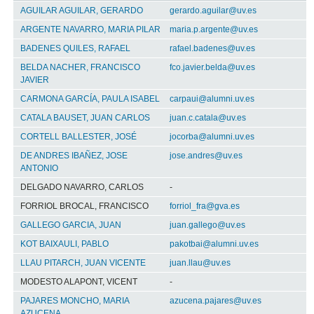
AGUILAR AGUILAR, GERARDO
gerardo.aguilar@uv.es
ARGENTE NAVARRO, MARIA PILAR
maria.p.argente@uv.es
BADENES QUILES, RAFAEL
rafael.badenes@uv.es
BELDA NACHER, FRANCISCO
fco.javier.belda@uv.es
JAVIER
CARMONA GARCÍA, PAULA ISABEL
carpaui@alumni.uv.es
CATALA BAUSET, JUAN CARLOS
juan.c.catala@uv.es
CORTELL BALLESTER, JOSÉ
jocorba@alumni.uv.es
DE ANDRES IBAÑEZ, JOSE
jose.andres@uv.es
ANTONIO
DELGADO NAVARRO, CARLOS
-
FORRIOL BROCAL, FRANCISCO
forriol_fra@gva.es
GALLEGO GARCIA, JUAN
juan.gallego@uv.es
KOT BAIXAULI, PABLO
pakotbai@alumni.uv.es
LLAU PITARCH, JUAN VICENTE
juan.llau@uv.es
MODESTO ALAPONT, VICENT
-
PAJARES MONCHO, MARIA
azucena.pajares@uv.es
AZUCENA