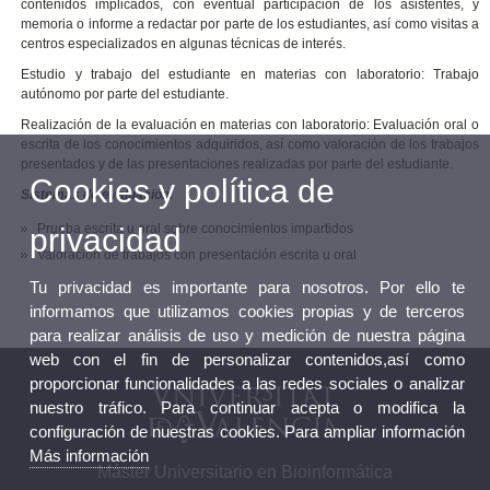
contenidos implicados, con eventual participación de los asistentes, y
memoria o informe a redactar por parte de los estudiantes, así como visitas a
centros especializados en algunas técnicas de interés.
Estudio y trabajo del estudiante en materias con laboratorio: Trabajo
autónomo por parte del estudiante.
Realización de la evaluación en materias con laboratorio: Evaluación oral o
escrita de los conocimientos adquiridos, así como valoración de los trabajos
presentados y de las presentaciones realizadas por parte del estudiante.
Cookies y política de
Sistemas de evaluación.
Prueba escrita u oral sobre conocimientos impartidos
privacidad
Valoración de trabajos con presentación escrita u oral
Tu privacidad es importante para nosotros. Por ello te
informamos que utilizamos cookies propias y de terceros
para realizar análisis de uso y medición de nuestra página
web con el fin de personalizar contenidos,así como
proporcionar funcionalidades a las redes sociales o analizar
nuestro tráfico. Para continuar acepta o modifica la
configuración de nuestras cookies. Para ampliar información
Más información
Máster Universitario en Bioinformática