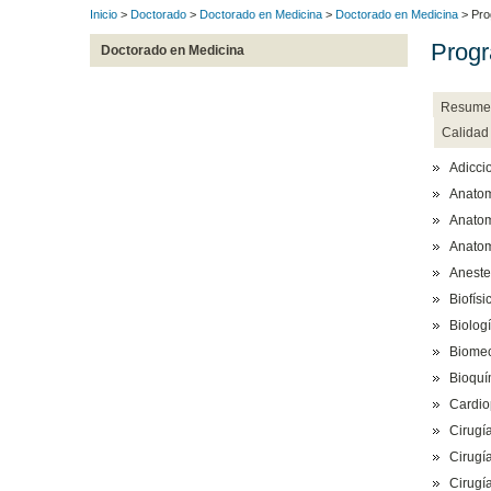
Inicio
>
Doctorado
>
Doctorado en Medicina
>
Doctorado en Medicina
> Pro
Progr
Doctorado en Medicina
Resume
Calidad
Adicci
Anato
Anatom
Anatom
Aneste
Biofísi
Biolog
Biome
Bioquí
Cardio
Cirugí
Cirugí
Cirugía