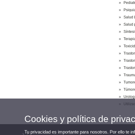
Pediatr
Psiquia
Salud 
Salud 
Síntes
Terapi
Toxici
Trasto
Trastor
Trasto
Trauma
Tumore
Túmore
Urolog
Utiliz
Cookies y política de priva
Tu privacidad es importante para nosotros. Por ello te i