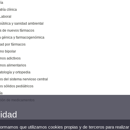
ía
tría clínica
Laboral
pública y sanidad ambiental
is de nuevos fármacos
a génica y farmacogenómica
dad por fármacos
rno bipolar
nos adictivos
rnos alimentarios
tología y ortopedia
s del sistema nervioso central
s sólidos pediátricos
ía
ación de medicamentos
cidad
nformamos que utilizamos cookies propias y de terceros para realizar