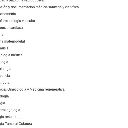
lidad y patología reproductiva
ación y documentación médico-sanitaria y científica
citometría
farmacología vascular
iencia cardiaca
na
na materno-fetal
ausia
iología médica
logía
iología
iencia
irugía
ricia, Ginecología y Medicina regenerativa
ología
gía
oralingología
ía respiratoria
gía Tumoral Cutánea