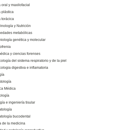
 oral y maxilofacial
 plástica
 torácica
inología y Nutrición
edades metabólicas
iología genética y molecular
ofrenia
médica y ciencias forenses
logía del sistema respiratorio y de la piel
ologia digestiva e inflamatoria
gía
atología
ca Médica
logía
gía e ingeniería tisular
atología
atología bucodental
a de la medicina