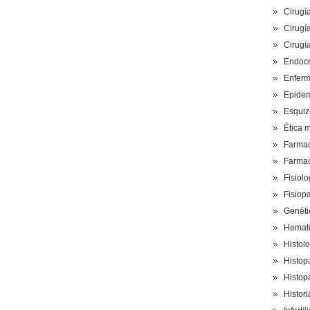
Cirugía
Cirugía
Cirugía
Endocr
Enferm
Epidem
Esquiz
Ética 
Farmaco
Farmac
Fisiolo
Fisiop
Genéti
Hemato
Histolo
Histop
Histop
Histori