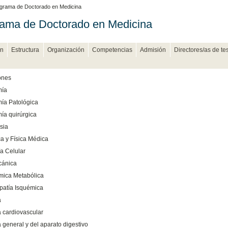
grama de Doctorado en Medicina
ama de Doctorado en Medicina
n
Estructura
Organización
Competencias
Admisión
Directores/as de te
ones
mía
ía Patológica
ía quirúrgica
sia
ca y Física Médica
ía Celular
cánica
mica Metabólica
patía Isquémica
a
a cardiovascular
 general y del aparato digestivo