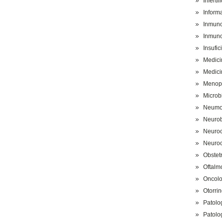
Inferti
Inform
Inmuno
Inmuno
Insufic
Medici
Medici
Menop
Microb
Neumo
Neurob
Neuroc
Neuroc
Obstet
Oftalm
Oncolo
Otorrin
Patolog
Patolo