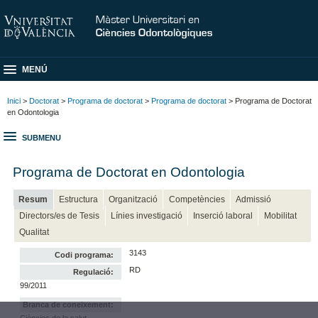
MENÚ
Inici
>
Doctorat
>
Programa de doctorat
>
Programa de doctorat
> Programa de Doctorat
en Odontologia
SUBMENU
Programa de Doctorat en Odontologia
Resum
Estructura
Organització
Competències
Admissió
Directors/es de Tesis
Línies investigació
Inserció laboral
Mobilitat
Qualitat
3143
Codi programa:
RD
Regulació:
99/2011
Branca de coneixement:
Ciències de la salut