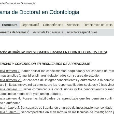
 de Doctorat en Odontologia
ama de Doctorat en Odontologia
Estructura
Organització
Competències
Admissió
Directors/es de Tesis
ements de formació
Activitats transversals
Activitats específiques
ación del módulo: INVESTIGACION BASICA EN ODONTOLOGIA ( 15 ECTS)
NCIAS Y CONCRECIÓN EN RESULTADOS DE APRENDIZAJE
cia número 1:
Saber aplicar los conocimientos adquiridos y ser capaces de re
 más amplios (o multidisciplinares) relacionados con su área de estudio.
cia número 2:
Ser capaces de integrar conocimientos y enfrentarse a la complej
a o limitada, incluya reflexiones sobre las responsabilidades sociales y éticas vinc
ncia número 3:
Saber comunicar sus conclusiones (y los conocimientos y razo
zados de un modo claro y sin ambigüedades.
cia número 4:
Poseer las habilidades de aprendizaje que les permitan cont
ido o autónomo.
cia número 5:
Ser capaces de trabajar en un grupo de investigación consolidado.
cia número 6:
Ser competentes en el desarrollo de las técnicas de investigación 