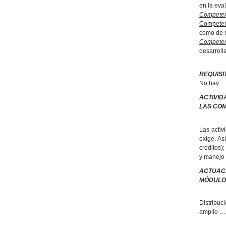
en la eva
Competen
Competen
como de r
Competen
desarrolla
REQUISI
No hay.
ACTIVID
LAS COM
Las activ
exige. As
créditos)
y manejo 
ACTUAC
MÓDULO
Distribu
amplio …