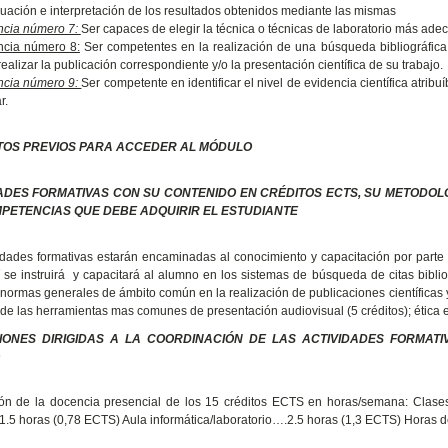
luación e interpretación de los resultados obtenidos mediante las mismas
cia número 7:
Ser capaces de elegir la técnica o técnicas de laboratorio más ade
cia número 8:
Ser competentes en la realización de una búsqueda bibliográfica, 
ealizar la publicación correspondiente y/o la presentación científica de su trabajo.
cia número 9:
Ser competente en identificar el nivel de evidencia científica atrib
r.
TOS PREVIOS PARA ACCEDER AL MÓDULO
ADES FORMATIVAS CON SU CONTENIDO EN CRÉDITOS ECTS, SU METODOL
PETENCIAS QUE DEBE ADQUIRIR EL ESTUDIANTE
idades formativas estarán encaminadas al conocimiento y capacitación por parte 
í se instruirá y capacitará al alumno en los sistemas de búsqueda de citas biblio
; normas generales de ámbito común en la realización de publicaciones científicas 
de las herramientas mas comunes de presentación audiovisual (5 créditos); ética en
IONES DIRIGIDAS A LA COORDINACIÓN DE LAS ACTIVIDADES FORMAT
ción de la docencia presencial de los 15 créditos ECTS en horas/semana: C
1.5 horas (0,78 ECTS) Aula informática/laboratorio….2.5 horas (1,3 ECTS