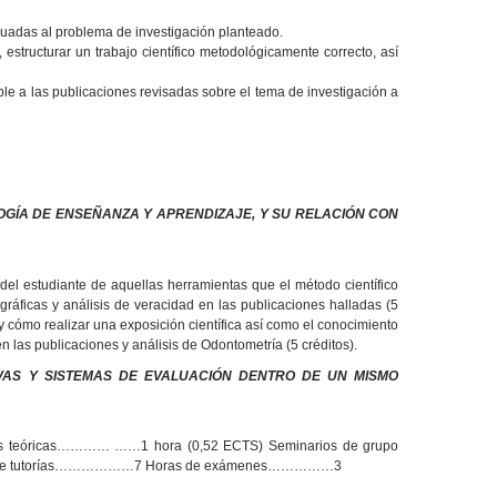
cuadas al problema de investigación planteado.
estructurar un trabajo científico metodológicamente correcto, así
uíble a las publicaciones revisadas sobre el tema de investigación a
OGÍA DE ENSEÑANZA Y APRENDIZAJE, Y SU RELACIÓN CON
del estudiante de aquellas herramientas que el método científico
gráficas y análisis de veracidad en las publicaciones halladas (5
y cómo realizar una exposición científica así como el conocimiento
 las publicaciones y análisis de Odontometría (5 créditos).
IVAS Y SISTEMAS DE EVALUACIÓN DENTRO DE UN MISMO
lases teóricas………… ……1 hora (0,52 ECTS) Seminarios de grupo
) Horas de tutorías………………7 Horas de exámenes……………3