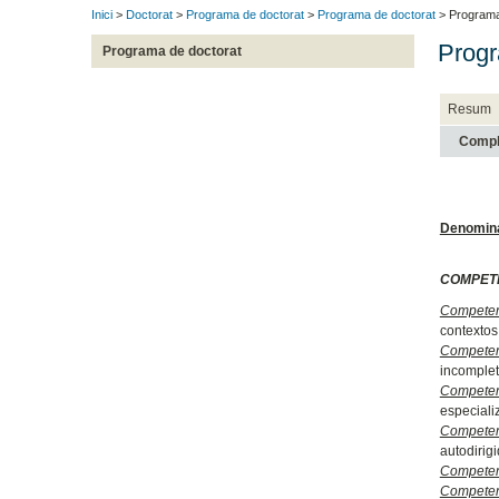
Inici
>
Doctorat
>
Programa de doctorat
>
Programa de doctorat
> Programa
Progr
Programa de doctorat
Resum
Compl
Denomin
COMPETE
Competen
contextos
Competen
incomplet
Compete
especiali
Competen
autodirig
Competen
Competen