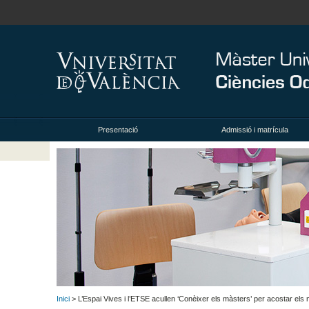
Presentació
Admissió i matrícula
Inici
> L’Espai Vives i l’ETSE acullen ‘Conèixer els màsters’ per acostar els m