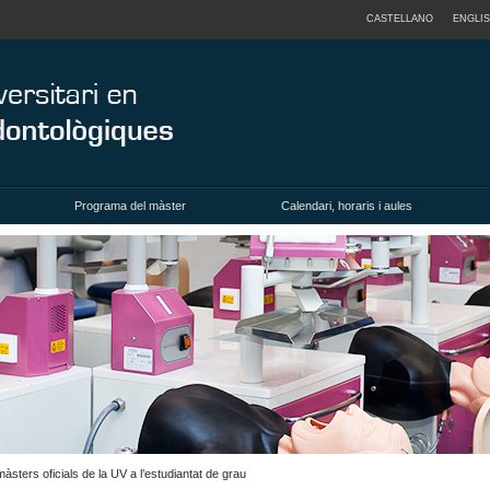
CASTELLANO
ENGLI
Programa del màster
Calendari, horaris i aules
àsters oficials de la UV a l’estudiantat de grau