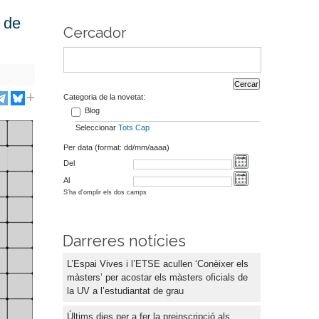
s de
Cercador
Categoria de la novetat:
Blog
Seleccionar
Tots
Cap
Per data (format: dd/mm/aaaa)
Del
Al
S'ha d'omplir els dos camps
Darreres notícies
L’Espai Vives i l’ETSE acullen ‘Conèixer els
màsters’ per acostar els màsters oficials de
la UV a l’estudiantat de grau
Últims dies per a fer la preinscripció als