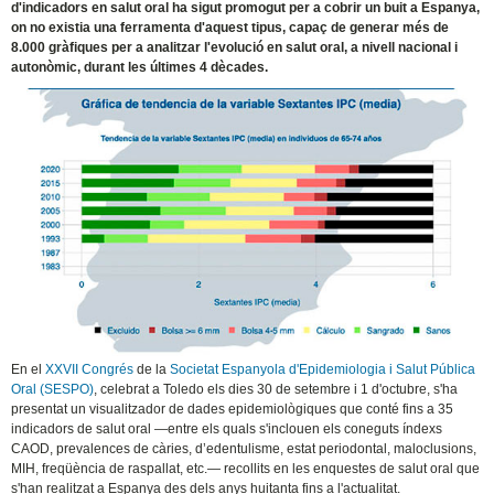
d'indicadors en salut oral ha sigut promogut per a cobrir un buit a Espanya,
on no existia una ferramenta d'aquest tipus, capaç de generar més de
8.000 gràfiques per a analitzar l'evolució en salut oral, a nivell nacional i
autonòmic, durant les últimes 4 dècades.
En el
XXVII Congrés
de la
Societat Espanyola d'Epidemiologia i Salut Pública
Oral (SESPO)
, celebrat a Toledo els dies 30 de setembre i 1 d'octubre, s'ha
presentat un visualitzador de dades epidemiològiques que conté fins a 35
indicadors de salut oral —entre els quals s'inclouen els coneguts índexs
CAOD, prevalences de càries, d’edentulisme, estat periodontal, maloclusions,
MIH, freqüència de raspallat, etc.— recollits en les enquestes de salut oral que
s'han realitzat a Espanya des dels anys huitanta fins a l'actualitat.