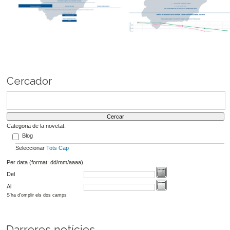
Cercador
Categoria de la novetat:
Blog
Seleccionar
Tots
Cap
Per data (format: dd/mm/aaaa)
Del
Al
S'ha d'omplir els dos camps
Darreres notícies