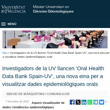
MENÚ
Inici
> Investigadors de la UV llancen ‘Oral Health Data Bank Spain-UV’, una nova eina per
a visualitzar dades epidemiològiques orals
Investigadors de la UV llancen ‘Oral Health
Data Bank Spain-UV’, una nova eina per a
visualitzar dades epidemiològiques orals
SERVEI DE MÀRQUETING I COMUNICACIÓ
7 d’octubre de 2022
Aquest visualitzador de
dades i tendències epidemiològiques