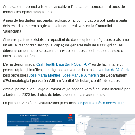
Aquesta eina permet a l'usuari visualitzar l'indicador i generar gràfiques de
tendències epidemiològiques.
A més de les dades nacionals, l'aplicació inclou indicadors obtinguts a partir
dels estudis epidemiològics de salut oral realitzats en la Comunitat
Valenciana.
Al nostre país no existeix un repositori de dades epidemiològiques orals amb
un visualitzador d'aquest tipus, capaç de generar més de 8.000 gràfiques
diferents en permetre seleccionar any de l'enquesta, cohort d'edat, sexe o
nivell socioeconòmic.
L'eina denominada
‘Oral Health Data Bank Spain-UV
’ és de fàcil maneig,
potent, ràpida, i intuïtiva, i ha sigut desenvolupada a la
Universitat de València
pels professors
José María Montiel
i
José Manuel Almerich
del Departament
d'Estomatologia i per Aarón William Montiel Nicholas, científic de dades.
Amb el patrocini de Colgate Palmolive, la segona versió de l'eina inclourà per
a tardor de 2023 les dades de totes les comunitats autònomes.
La primera versió del visualitzador ja es troba
disponible i és d’accés lliure
.