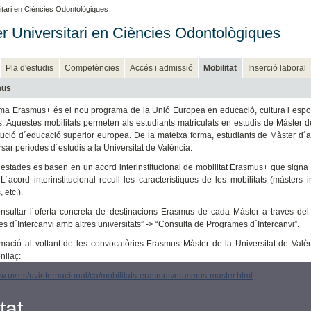
tari en Ciències Odontològiques
r Universitari en Ciències Odontològiques
Pla d'estudis
Competències
Accés i admissió
Mobilitat
Inserció laboral
mus
ma Erasmus+ és el nou programa de la Unió Europea en educació, cultura i esport.
s. Aquestes mobilitats permeten als estudiants matriculats en estudis de Màster d
titució d´educació superior europea. De la mateixa forma, estudiants de Màster d´
sar períodes d´estudis a la Universitat de València.
estades es basen en un acord interinstitucional de mobilitat Erasmus+ que signa l
L´acord interinstitucional recull les característiques de les mobilitats (màsters 
, etc.).
nsultar l´oferta concreta de destinacions Erasmus de cada Màster a través del
s d´Intercanvi amb altres universitats” -> “Consulta de Programes d´Intercanvi”.
mació al voltant de les convocatòries Erasmus Màster de la Universitat de Valènci
nllaç:
ww.uv.es/uvinternacional/ca/mobilitats-erasmus/erasmus-master.html
tat