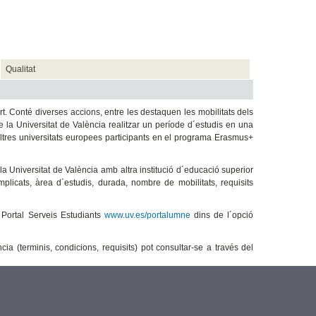
Qualitat
 Conté diverses accions, entre les destaquen les mobilitats dels
e la Universitat de València realitzar un període d´estudis en una
altres universitats europees participants en el programa Erasmus+
a Universitat de València amb altra institució d´educació superior
implicats, àrea d´estudis, durada, nombre de mobilitats, requisits
 Portal Serveis Estudiants
www.uv.es/portalumne
dins de l´opció
a (terminis, condicions, requisits) pot consultar-se a través del