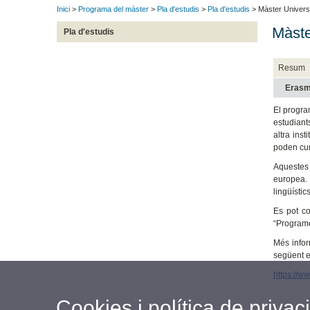
Inici
>
Programa del màster
>
Pla d'estudis
>
Pla d'estudis
> Màster Universi
Màste
Pla d'estudis
Resum
Eras
El progra
estudiant
altra ins
poden cur
Aquestes 
europea. 
lingüístics
Es pot co
“Programe
Més infor
següent e
https://w
Cookies i política de privaci