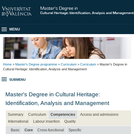
MENU
Home
>
Master's Degree programme
>
Curriculum
>
Curriculum
> Master's Degree in
Cultural Heritage: Identification, Analysis and Management
SUBMENU
Master's Degree in Cultural Heritage:
Identification, Analysis and Management
Summary
Curriculum
Competencies
Access and admissions
International
Labour insertion
Quality
Basic
Core
Cross-functional
Specific