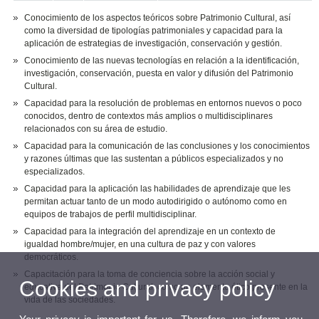
Conocimiento de los aspectos teóricos sobre Patrimonio Cultural, así
como la diversidad de tipologías patrimoniales y capacidad para la
aplicación de estrategias de investigación, conservación y gestión.
Conocimiento de las nuevas tecnologías en relación a la identificación,
investigación, conservación, puesta en valor y difusión del Patrimonio
Cultural.
Capacidad para la resolución de problemas en entornos nuevos o poco
conocidos, dentro de contextos más amplios o multidisciplinares
relacionados con su área de estudio.
Capacidad para la comunicación de las conclusiones y los conocimientos
y razones últimas que las sustentan a públicos especializados y no
especializados.
Capacidad para la aplicación las habilidades de aprendizaje que les
permitan actuar tanto de un modo autodirigido o autónomo como en
equipos de trabajos de perfil multidisciplinar.
Capacidad para la integración del aprendizaje en un contexto de
igualdad hombre/mujer, en una cultura de paz y con valores
democráticos.
Capacitación para la toma de conciencia sobre la acción social y
Cookies and privacy policy
educativa del Patrimonio Cultural, como un elemento ético presente en la
vida de las sociedades.