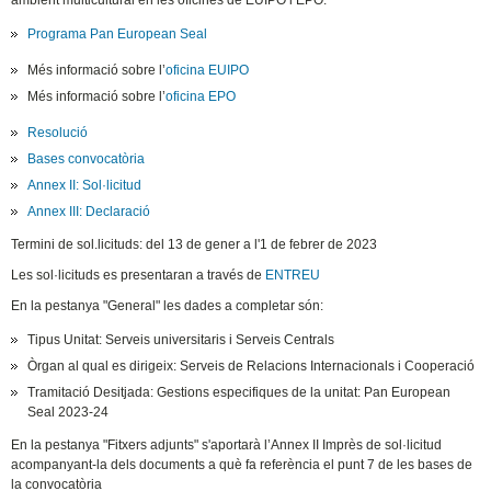
ambient multicultural en les oficines de EUIPO i EPO.
Programa Pan European Seal
Més informació sobre l’
oficina EUIPO
Més informació sobre l’
oficina EPO
Resolució
Bases convocatòria
Annex II: Sol·licitud
Annex III: Declaració
Termini de sol.licituds: del 13 de gener a l'1 de febrer de 2023
Les sol·licituds es presentaran a través de
ENTREU
En la pestanya "General" les dades a completar són:
Tipus Unitat: Serveis universitaris i Serveis Centrals
Òrgan al qual es dirigeix: Serveis de Relacions Internacionals i Cooperació
Tramitació Desitjada: Gestions especifiques de la unitat: Pan European
Seal 2023-24
En la pestanya "Fitxers adjunts" s'aportarà l’Annex II Imprès de sol·licitud
acompanyant-la dels documents a què fa referència el punt 7 de les bases de
la convocatòria