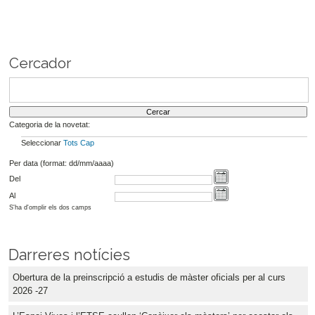
Cercador
Categoria de la novetat:
Seleccionar
Tots
Cap
Per data (format: dd/mm/aaaa)
Del
Al
S'ha d'omplir els dos camps
Darreres notícies
Obertura de la preinscripció a estudis de màster oficials per al curs
2026 -27