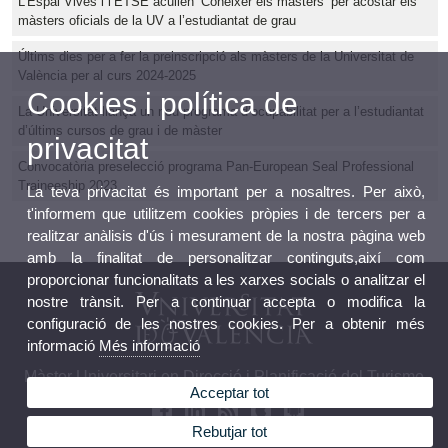
L’Espai Vives i l’ETSE acullen ‘Conèixer els màsters’ per acostar els
màsters oficials de la UV a l’estudiantat de grau
Últims dies per a fer la preinscripció als màsters de la Universitat de
València per al curs 2024-2025
Cookies i política de
La Universitat llança un nou programa d’ocupabilitat per a l’estudiantat
d’últims cursos de grau i de màster
privacitat
Convocatòria preselecció programa Pan-European Seal Professional
Traineeship 2023
La teva privacitat és important per a nosaltres. Per això,
t'informem que utilitzem cookies pròpies i de tercers per a
realitzar anàlisis d'ús i mesurament de la nostra pàgina web
amb la finalitat de personalitzar continguts,així com
proporcionar funcionalitats a les xarxes socials o analitzar el
nostre trànsit. Per a continuar accepta o modifica la
configuració de les nostres cookies. Per a obtenir més
informació
Més informació
Màster Universitari en Direcció i Planificació del Turisme
Acceptar tot
Rebutjar tot