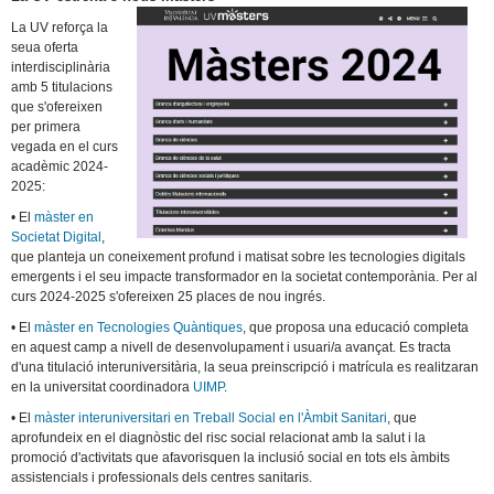
La UV reforça la
seua oferta
interdisciplinària
amb 5 titulacions
que s'ofereixen
per primera
vegada en el curs
acadèmic 2024-
2025:
• El
màster en
Societat Digital
,
que planteja un coneixement profund i matisat sobre les tecnologies digitals
emergents i el seu impacte transformador en la societat contemporània. Per al
curs 2024-2025 s'ofereixen 25 places de nou ingrés.
• El
màster en Tecnologies Quàntiques
, que proposa una educació completa
en aquest camp a nivell de desenvolupament i usuari/a avançat. Es tracta
d'una titulació interuniversitària, la seua preinscripció i matrícula es realitzaran
en la universitat coordinadora
UIMP
.
• El
màster interuniversitari en Treball Social en l'Àmbit Sanitari
, que
aprofundeix en el diagnòstic del risc social relacionat amb la salut i la
promoció d'activitats que afavorisquen la inclusió social en tots els àmbits
assistencials i professionals dels centres sanitaris.