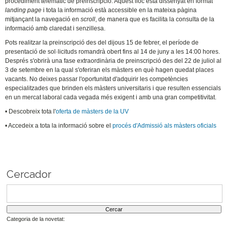
procediment telemàtic de preinscripció. Aquest lloc està dissenyat en format
landing page
i tota la informació està accessible en la mateixa pàgina
mitjançant la navegació en
scroll
, de manera que es facilita la consulta de la
informació amb claredat i senzillesa.
Pots realitzar la preinscripció des del dijous 15 de febrer, el període de
presentació de sol·licituds romandrà obert fins al 14 de juny a les 14:00 hores.
Després s'obrirà una fase extraordinària de preinscripció des del 22 de juliol al
3 de setembre en la qual s'oferiran els màsters en què hagen quedat places
vacants. No deixes passar l'oportunitat d'adquirir les competències
especialitzades que brinden els màsters universitaris i que resulten essencials
en un mercat laboral cada vegada més exigent i amb una gran competitivitat.
• Descobreix tota l'
oferta de màsters de la UV
• Accedeix a tota la informació sobre el
procés d'Admissió als màsters oficials
Cercador
Categoria de la novetat: