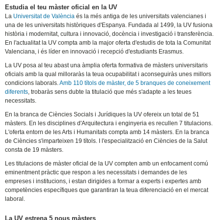
Estudia el teu màster oficial en la UV
La
Universitat de València
és la més antiga de les universitats valencianes i
una de les universitats històriques d'Espanya. Fundada al 1499, la UV fusiona
història i modernitat, cultura i innovació, docència i investigació i transferència.
En l'actualitat la UV compta amb la major oferta d'estudis de tota la Comunitat
Valenciana, i és líder en innovació i recepció d'estudiants Erasmus.
La UV posa al teu abast una àmplia oferta formativa de màsters universitaris
oficials amb la qual milloraràs la teua ocupabilitat i aconseguiràs unes millors
condicions laborals.
Amb 110 títols de màster, de 5 branques de coneixement
diferents
, trobaràs sens dubte la titulació que més s'adapte a les teues
necessitats.
En la branca de Ciències Socials i Jurídiques la UV ofereix un total de 51
màsters. En les disciplines d'Arquitectura i enginyeria es recullen 7 titulacions.
L'oferta entorn de les Arts i Humanitats compta amb 14 màsters. En la branca
de Ciències s'imparteixen 19 títols. I l'especialització en Ciències de la Salut
consta de 19 màsters.
Les titulacions de màster oficial de la UV compten amb un enfocament comú
eminentment pràctic que respon a les necessitats i demandes de les
empreses i institucions, i estan dirigides a formar a experts i expertes amb
competències específiques que garantiran la teua diferenciació en el mercat
laboral.
La UV estrena 5 nous màsters