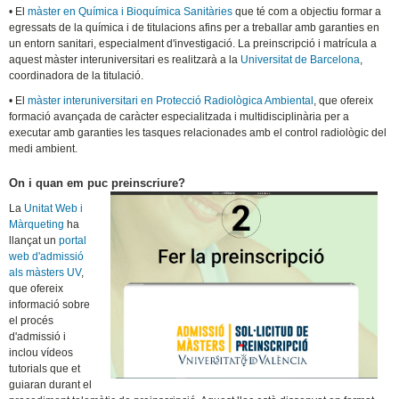
• El
màster en Química i Bioquímica Sanitàries
que té com a objectiu formar a
egressats de la química i de titulacions afins per a treballar amb garanties en
un entorn sanitari, especialment d'investigació. La preinscripció i matrícula a
aquest màster interuniversitari es realitzarà a la
Universitat de Barcelona
,
coordinadora de la titulació.
• El
màster interuniversitari en Protecció Radiològica Ambiental
, que ofereix
formació avançada de caràcter especialitzada i multidisciplinària per a
executar amb garanties les tasques relacionades amb el control radiològic del
medi ambient.
On i quan em puc preinscriure?
La
Unitat Web i
Màrqueting
ha
llançat un
portal
web d'admissió
als màsters UV
,
que ofereix
informació sobre
el procés
d'admissió i
inclou vídeos
tutorials que et
guiaran durant el