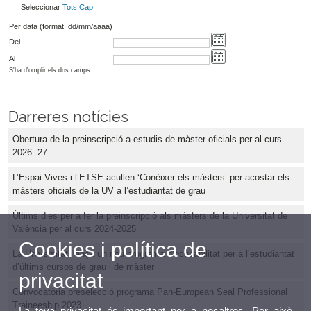
Seleccionar
Tots
Cap
Per data (format: dd/mm/aaaa)
Del
Al
S'ha d'omplir els dos camps
Darreres notícies
Obertura de la preinscripció a estudis de màster oficials per al curs
2026 -27
L’Espai Vives i l’ETSE acullen ‘Conèixer els màsters’ per acostar els
màsters oficials de la UV a l’estudiantat de grau
Últims dies per a fer la preinscripció als màsters de la Universitat de
València per al curs 2024-2025
Cookies i política de
La Universitat llança un nou programa d’ocupabilitat per a l’estudiantat
d’últims cursos de grau i de màster
privacitat
Convocatòria preselecció programa Pan-European Seal Professional
Traineeship 2023
La teva privacitat és important per a nosaltres. Per això,