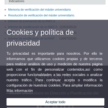
Indicadores
Memoria de verificación del máster universitario
Resolución de verificación del máster universitario.
Informe de evaluación de la ANECA.
Informe de modificación de la ANECA
(22/03/2012)
Cookies y política de
Informe de modificación de la ANECA
(06/06/2014)
Informe de modificación de la AVAP
(16/07/2024)
privacidad
Tu privacidad es importante para nosotros. Por ello te
informamos que utilizamos cookies propias y de terceros
para realizar análisis de uso y medición de nuestra página
web con el fin de personalizar contenidos,así como
proporcionar funcionalidades a las redes sociales o analizar
nuestro tráfico. Para continuar acepta o modifica la
configuración de nuestras cookies. Para ampliar información
Más información
Máster Universitario en Dirección y Planificación del
Turismo
Aceptar todo