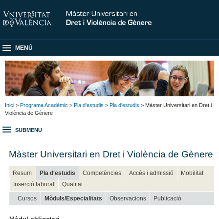
MENÚ
Inici
>
Programa Acadèmic
>
Pla d'estudis
>
Pla d'estudis
> Màster Universitari en Dret i
Violència de Gènere
SUBMENU
Màster Universitari en Dret i Violència de Gènere
Resum
Pla d'estudis
Competències
Accés i admissió
Mobilitat
Inserció laboral
Qualitat
Cursos
Mòduls/Especialitats
Observacions
Publicació