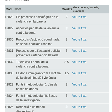
Mòdul obligatori
Guia docent, horaris,
Codi
Nom
Crèdits
exàmens
42828
Els processos psicològics en la
2
Veure fitxa
violència en la parella
42829
Aspectes penals de la violència
3
Veure fitxa
contra la dona
42830
Protocols d'actuació coordinada
2
Veure fitxa
de serveis socials i sanitat
42831
Protocols per a l'actuació policial
3
Veure fitxa
preventiva i intervenció lletrada
42832
Tutela civil i penal de la
8.5
Veure fitxa
violència contra la dona
42833
La dona immigrant com a víctima
1.5
Veure fitxa
de la discriminació i violència
42823
Fonts i metodologia (I): L'ús de
3
Veure fitxa
bases de dades
42824
Fonts i metodologia (II): Bases
3
Veure fitxa
de la investigació
42825
Redacció d'un treball
3
Veure fitxa
d'investigació