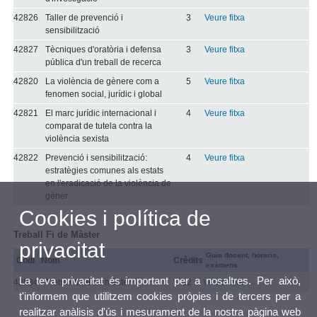
42826
Taller de prevenció i
3
Veure fitxa
sensibilització
42827
Tècniques d'oratòria i defensa
3
Veure fitxa
pública d'un treball de recerca
42820
La violència de gènere com a
5
Veure fitxa
fenomen social, jurídic i global
42821
El marc jurídic internacional i
4
Veure fitxa
comparat de tutela contra la
violència sexista
42822
Prevenció i sensibilització:
4
Veure fitxa
estratègies comunes als estats
en l'eradicació de la violència de
gèner
Cookies i política de
Treball Fi de Màster
privacitat
Guia docent, horaris,
Codi
Nom
Crèdits
exàmens
La teva privacitat és important per a nosaltres. Per això,
42834
Treball final de màster
12
Veure fitxa
t'informem que utilitzem cookies pròpies i de tercers per a
realitzar anàlisis d'ús i mesurament de la nostra pàgina web