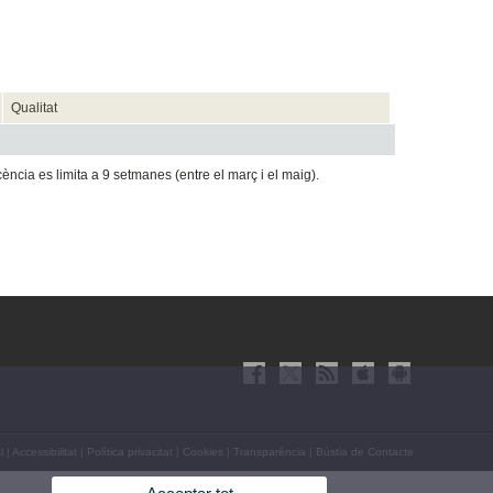
Qualitat
cència es limita a 9 setmanes (entre el març i el maig).
l
|
Accessibilitat
|
Política privacitat
|
Cookies
|
Transparència
|
Bùstia de Contacte