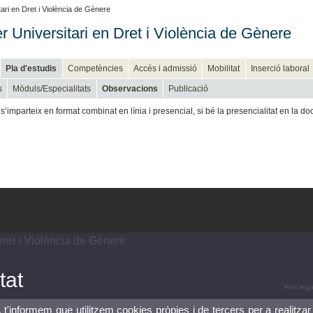
ari en Dret i Violència de Gènere
r Universitari en Dret i Violència de Gènere
Pla d'estudis
Competències
Accés i admissió
Mobilitat
Inserció laboral
s
Mòduls/Especialitats
Observacions
Publicació
s’imparteix en format combinat en línia i presencial, si bé la presencialitat en la do
Dret i Violència de Gènere
tat
Avís lega
, t'informem que utilitzem cookies pròpies i de tercers per a realitzar