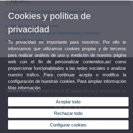
Indicadores
Satisfacción de los Estudiantes de Máster (final)
Cookies y política de
Satisfacción de los Graduados
Satisfacción de los Profesores
privacidad
Satisfacción del Personal de Administración y Servicios
Evaluación Docente
Tu privacidad es importante para nosotros. Por ello te
informamos que utilizamos cookies propias y de terceros
para realizar análisis de uso y medición de nuestra página
web con el fin de personalizar contenidos,así como
proporcionar funcionalidades a las redes sociales o analizar
nuestro tráfico. Para continuar acepta o modifica la
configuración de nuestras cookies. Para ampliar información
Más información
Máster en Economía Social (Cooperativas y entidades no
lucrativas)
Aceptar todo
Rechazar todo
Configurar cookies
© 2026 UV. - Avd. Tarongers, s/n. 46022 Valencia. Teléfono: 963828437 / 963828744