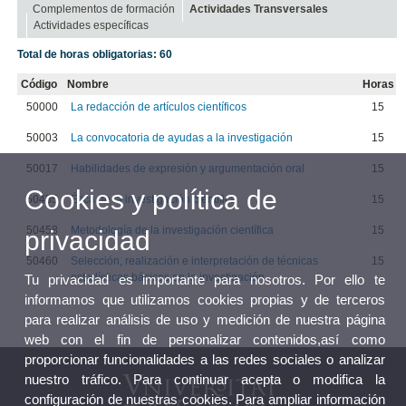
Complementos de formación
Actividades Transversales
Actividades específicas
Total de horas obligatorias: 60
Código
Nombre
Horas
50000
La redacción de artículos científicos
15
50003
La convocatoria de ayudas a la investigación
15
50017
Habilidades de expresión y argumentación oral
15
Cookies y política de
50455
Ética de la investigación científica
15
50458
Metodología de la investigación científica
15
privacidad
50460
Selección, realización e interpretación de técnicas
15
estadísticas básicas en la investigación
Tu privacidad es importante para nosotros. Por ello te
informamos que utilizamos cookies propias y de terceros
para realizar análisis de uso y medición de nuestra página
web con el fin de personalizar contenidos,así como
proporcionar funcionalidades a las redes sociales o analizar
nuestro tráfico. Para continuar acepta o modifica la
configuración de nuestras cookies. Para ampliar información