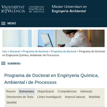
MENÚ
Inici
>
Doctorat
>
Programa de doctorat
>
Programa de doctorat
> Programa de Doctorat
en Enginyeria Química, Ambiental i de Processos
SUBMENU
Programa de Doctorat en Enginyeria Química,
Ambiental i de Processos
Resum
Estructura
Organització
Competències
Admissió
Directors/es de Tesis
Línies investigació
Inserció laboral
Mobilitat
Qualitat