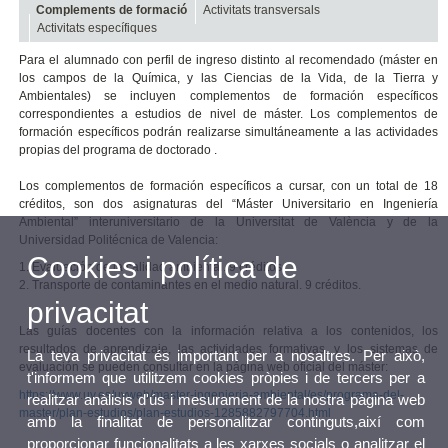
Complements de formació
Activitats transversals
Activitats específiques
Para el alumnado con perfil de ingreso distinto al recomendado (máster en
los campos de la Química, y las Ciencias de la Vida, de la Tierra y
Ambientales) se incluyen complementos de formación específicos
correspondientes a estudios de nivel de máster. Los complementos de
formación específicos podrán realizarse simultáneamente a las actividades
propias del programa de doctorado .
Los complementos de formación específicos a cursar, con un total de 18
créditos, son dos asignaturas del “Máster Universitario en Ingeniería
Ambiental” interuniversitario de la Universitat de València y de la
Universidad Politécnica de Valencia:
Cookies i política de
1. Evaluación de la calidad ambiental. 9 créditos.
2. Transporte de contaminantes en el medio natural. 9 créditos.
privacitat
Las guías docentes con la información relativa a los contenidos, los
resultados de aprendizaje, las actividades formativas, y los sistemas de
La teva privacitat és important per a nosaltres. Per això,
evaluación se pueden consultar en la página web oficial del máster:
t'informem que utilitzem cookies pròpies i de tercers per a
https://www.uv.es/uvweb/master-ingenieria-ambiental/es/programa-del-
realitzar anàlisis d'ús i mesurament de la nostra pàgina web
master/plan-estudios/plan-estudios-1285882797704.html
amb la finalitat de personalitzar continguts,així com
proporcionar funcionalitats a les xarxes socials o analitzar el