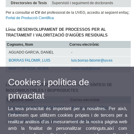
Directors/es de Tesis
Supervisió i seguiment de doctorands
Per a consultar el
CV
del professorat de la UVEG, accediu al següent enllaç:
Portal de Producció Científica
Línia: DESENVOLUPAMENT DE PROCESSOS PER AL
TRACTAMENT I VALORITZACIÓ D'AIGÜES RESIDUALS
Cognoms, Nom
Correu electrònic
AGUADO GARCIA, DANIEL
-
BORRAS FALOMIR, LUIS
luis.borras-falomir@uv.es
MARTI ORTEGA, NURIA
nuria.marti@uv.es
Cookies i política de
Línia: TRACTAMENT D'EMISSIONS EN AIRE. SÍNTESI DE
BIOCOMBUSTIBLES I BIOPRODUCTES
privacitat
Cognoms, Nom
Correu electrònic
ALVAREZ HORNOS, FRANCISCO
francisco.j.alvarez@uv.es
La teva privacitat és important per a nosaltres. Per això,
JAVIER
t'informem que utilitzem cookies pròpies i de tercers per a
realitzar anàlisis d'ús i mesurament de la nostra pàgina web
SAN VALERO TORNERO, PAU
pau.valero@uv.es
amb la finalitat de personalitzar continguts,així com