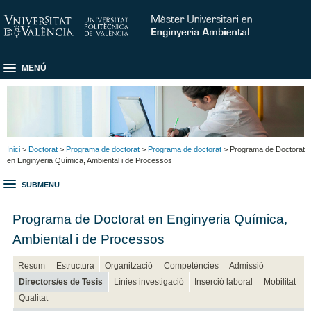
MENÚ
Inici
>
Doctorat
>
Programa de doctorat
>
Programa de doctorat
> Programa de Doctorat
en Enginyeria Química, Ambiental i de Processos
SUBMENU
Programa de Doctorat en Enginyeria Química,
Ambiental i de Processos
Resum
Estructura
Organització
Competències
Admissió
Directors/es de Tesis
Línies investigació
Inserció laboral
Mobilitat
Qualitat