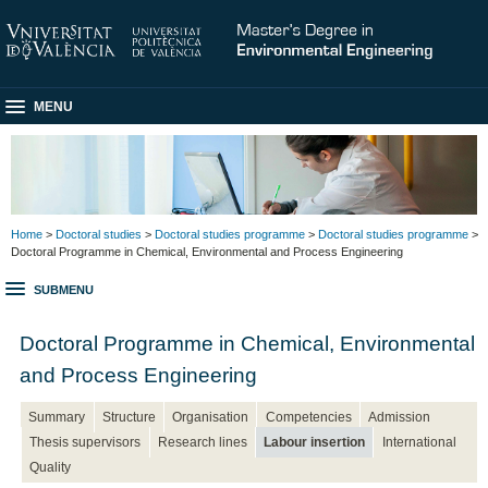
MENU
Home
>
Doctoral studies
>
Doctoral studies programme
>
Doctoral studies programme
>
Doctoral Programme in Chemical, Environmental and Process Engineering
SUBMENU
Doctoral Programme in Chemical, Environmental
and Process Engineering
Summary
Structure
Organisation
Competencies
Admission
Thesis supervisors
Research lines
Labour insertion
International
Quality