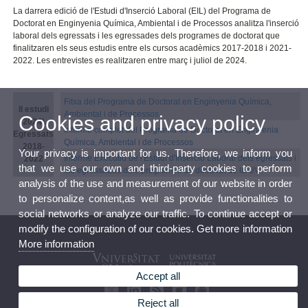
La darrera edició de l'Estudi d'Inserció Laboral (EIL) del Programa de
Doctorat en Enginyenia Química, Ambiental i de Processos analitza l'inserció
laboral dels egressats i les egressades dels programes de doctorat que
finalitzaren els seus estudis entre els cursos acadèmics 2017-2018 i 2021-
2022. Les entrevistes es realitzaren entre març i juliol de 2024.
Fitxa del Programa de Doctorat en Enginyenia Química,
II estudi
Ambiental i de Processos
Cookies and privacy policy
(2024).
Informe complet del Programa de Doctorat en Enginyenia
Egressats
Química, Ambiental i de Processos
2018-
Your privacy is important for us. Therefore, we inform you
Informe Executiu de l'Estudi d'Inserció Laboral dels egressats i
2022
that we use our own and third-party cookies to perform
les egressades dels programes de doctorat de la UV
analysis of the use and measurement of our website in order
to personalize content,as well as provide functionalities to
social networks or analyze our traffic. To continue accept or
modify the configuration of our cookies. Get more information
More information
Accept all
Reject all