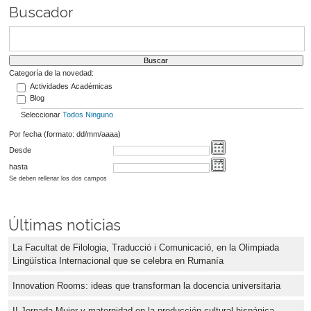
Buscador
Categoría de la novedad:
Actividades Académicas
Blog
Seleccionar
Todos
Ninguno
Por fecha (formato: dd/mm/aaaa)
Desde
hasta
Se deben rellenar los dos campos
Últimas noticias
La Facultat de Filologia, Traducció i Comunicació, en la Olimpiada
Lingüística Internacional que se celebra en Rumanía
Innovation Rooms: ideas que transforman la docencia universitaria
II Jornada Mujer y maternidad en la producción cultural hispánica