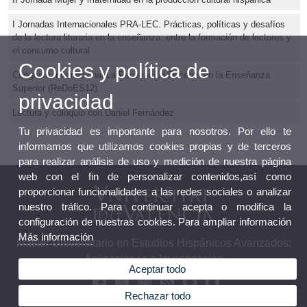
I Jornadas Internacionales PRA-LEC. Prácticas, políticas y desafíos
de la lectura literaria en la enseñanza: entre la formación de lectores y
el consumo cultural
Cookies y política de
Congreso Internacional La Renovación Docente en la Enseñanza
Superior (ReDoES12)
privacidad
Lectura y coloquio con Daniel Fernández
Tu privacidad es importante para nosotros. Por ello te
informamos que utilizamos cookies propias y de terceros
para realizar análisis de uso y medición de nuestra página
web con el fin de personalizar contenidos,así como
proporcionar funcionalidades a las redes sociales o analizar
nuestro tráfico. Para continuar acepta o modifica la
configuración de nuestras cookies. Para ampliar información
Más información
Máster Universitario en Estudios Hispánicos Avanzados:
Aplicaciones e Investigación
Aceptar todo
Rechazar todo