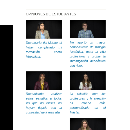
OPINIONES DE ESTUDIANTES
Me aportó un mayor
Destacaría del Máster el
conocimiento de filología
haber completado mi
hispánica, tocar la vida
formación como
profesional y probar la
hispanista.
investigación académica
con rigor.
La relación con los
Recomiendo realizar
profesores y la atención
estos estudios a todos
es mucho más
los que las clases los
personalizada en el
hayan dejado con la
Máster.
curiosidad de ir más allá.