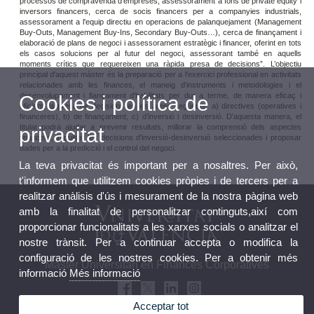
processos de compravenda d'empreses, assessorament a fons de private equity i
inversors financers, cerca de socis financers per a companyies industrials,
assessorament a l'equip directiu en operacions de palanquejament (Management
Buy-Outs, Management Buy-Ins, Secondary Buy-Outs…), cerca de finançament i
elaboració de plans de negoci i assessorament estratègic i financer, oferint en tots
els casos solucions per al futur del negoci, assessorant també en aquells
moments crítics que requereixen una ràpida presa de decisions”. L’objectiu
principal d'aquest màster és la preparació per a l'exercici professional en activitats
relacionades amb les finances, el maneig d'instruments i metodologies i el
desenvolupament i fiançament d'habilitats per dur a terme, de manera eficaç i
Cookies i política de
eficient, la presa de decisions en les àrees següents: a) directives (operatives i
financeres), b) de finançament, c) d'inversió i desinversió. D'aquesta manera, el
titulat podrà ajudar a prevenir resultats, millorar la comprensió dels aspectes
privacitat
financers, impulsar les decisions d'inversió-desinversió seleccionades i proposar
dades per a la predicció i el control del negoci.
La teva privacitat és important per a nosaltres. Per això,
t'informem que utilitzem cookies pròpies i de tercers per a
realitzar anàlisis d'ús i mesurament de la nostra pàgina web
amb la finalitat de personalitzar continguts,així com
proporcionar funcionalitats a les xarxes socials o analitzar el
nostre trànsit. Per a continuar accepta o modifica la
configuració de les nostres cookies. Per a obtenir més
Màster Universitari en Finances Corporatives
informació
Més informació
Acceptar tot