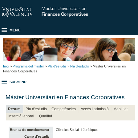
MENÚ
Inici
>
Programa del màster
>
Pla d'estudis
>
Pla d'estudis
> Màster Universitari en
Finances Corporatives
SUBMENU
Màster Universitari en Finances Corporatives
Resum
Pla d'estudis
Competències
Accés i admissió
Mobilitat
Inserció laboral
Qualitat
Branca de coneixement:
Ciències Socials i Jurídiques
Camp d'estudi: