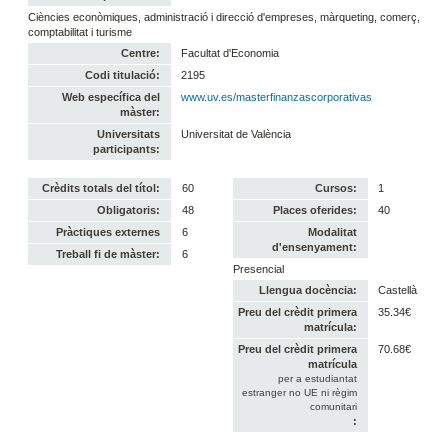
Ciències econòmiques, administració i direcció d'empreses, màrqueting, comerç,
comptabilitat i turisme
Centre:
Facultat d'Economia
Codi titulació:
2195
Web específica del
www.uv.es/masterfinanzascorporativas
màster:
Universitats
Universitat de València
participants:
Crèdits totals del títol:
60
Cursos:
1
Obligatoris:
48
Places oferides:
40
Pràctiques externes
6
Modalitat
d'ensenyament:
Treball fi de màster:
6
Presencial
Llengua docència:
Castellà
Preu del crèdit primera
35.34€
matrícula:
Preu del crèdit primera
70.68€
matrícula
per a estudiantat
estranger no UE ni règim
comunitari
: