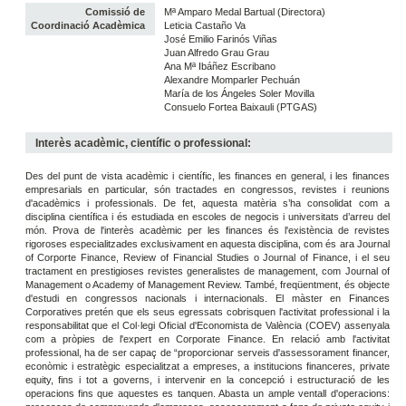
Comissió de
Mª Amparo Medal Bartual (Directora)
Coordinació Acadèmica
Leticia Castaño Va
José Emilio Farinós Viñas
Juan Alfredo Grau Grau
Ana Mª Ibáñez Escribano
Alexandre Momparler Pechuán
María de los Ángeles Soler Movilla
Consuelo Fortea Baixauli (PTGAS)
Interès acadèmic, científic o professional:
Des del punt de vista acadèmic i científic, les finances en general, i les finances
empresarials en particular, són tractades en congressos, revistes i reunions
d'acadèmics i professionals. De fet, aquesta matèria s’ha consolidat com a
disciplina científica i és estudiada en escoles de negocis i universitats d’arreu del
món. Prova de l'interès acadèmic per les finances és l'existència de revistes
rigoroses especialitzades exclusivament en aquesta disciplina, com és ara Journal
of Corporte Finance, Review of Financial Studies o Journal of Finance, i el seu
tractament en prestigioses revistes generalistes de management, com Journal of
Management o Academy of Management Review. També, freqüentment, és objecte
d'estudi en congressos nacionals i internacionals. El màster en Finances
Corporatives pretén que els seus egressats cobrisquen l'activitat professional i la
responsabilitat que el Col·legi Oficial d'Economista de València (COEV) assenyala
com a pròpies de l'expert en Corporate Finance. En relació amb l'activitat
professional, ha de ser capaç de “proporcionar serveis d'assessorament financer,
econòmic i estratègic especialitzat a empreses, a institucions financeres, private
equity, fins i tot a governs, i intervenir en la concepció i estructuració de les
operacions fins que aquestes es tanquen. Abasta un ample ventall d'operacions: