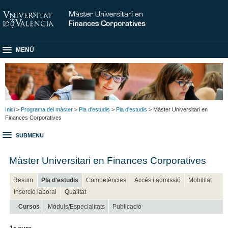
MENÚ
Inici
>
Programa del màster
>
Pla d'estudis
>
Pla d'estudis
> Màster Universitari en
Finances Corporatives
SUBMENU
Màster Universitari en Finances Corporatives
Resum
Pla d'estudis
Competències
Accés i admissió
Mobilitat
Inserció laboral
Qualitat
Cursos
Mòduls/Especialitats
Publicació