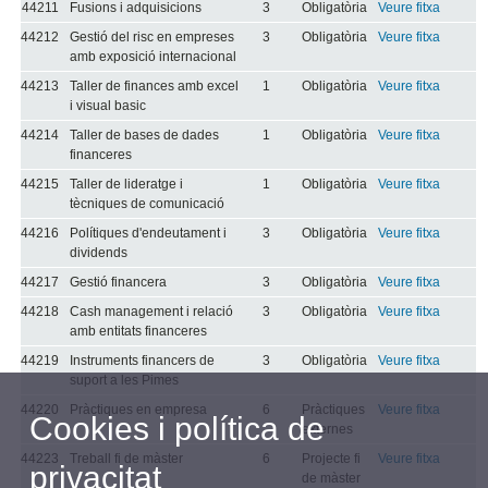
44211
Fusions i adquisicions
3
Obligatòria
Veure fitxa
44212
Gestió del risc en empreses
3
Obligatòria
Veure fitxa
amb exposició internacional
44213
Taller de finances amb excel
1
Obligatòria
Veure fitxa
i visual basic
44214
Taller de bases de dades
1
Obligatòria
Veure fitxa
financeres
44215
Taller de lideratge i
1
Obligatòria
Veure fitxa
tècniques de comunicació
44216
Polítiques d'endeutament i
3
Obligatòria
Veure fitxa
dividends
44217
Gestió financera
3
Obligatòria
Veure fitxa
44218
Cash management i relació
3
Obligatòria
Veure fitxa
amb entitats financeres
44219
Instruments financers de
3
Obligatòria
Veure fitxa
suport a les Pimes
44220
Pràctiques en empresa
6
Pràctiques
Veure fitxa
Cookies i política de
externes
44223
Treball fi de màster
6
Projecte fi
Veure fitxa
privacitat
de màster