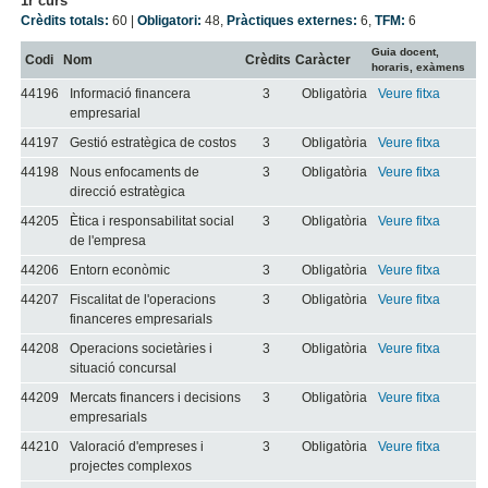
1r curs
Crèdits totals:
60 |
Obligatori:
48
,
Pràctiques externes:
6
,
TFM:
6
Guia docent,
Codi
Nom
Crèdits
Caràcter
horaris, exàmens
44196
Informació financera
3
Obligatòria
Veure fitxa
empresarial
44197
Gestió estratègica de costos
3
Obligatòria
Veure fitxa
44198
Nous enfocaments de
3
Obligatòria
Veure fitxa
direcció estratègica
44205
Ètica i responsabilitat social
3
Obligatòria
Veure fitxa
de l'empresa
44206
Entorn econòmic
3
Obligatòria
Veure fitxa
44207
Fiscalitat de l'operacions
3
Obligatòria
Veure fitxa
financeres empresarials
44208
Operacions societàries i
3
Obligatòria
Veure fitxa
situació concursal
44209
Mercats financers i decisions
3
Obligatòria
Veure fitxa
empresarials
44210
Valoració d'empreses i
3
Obligatòria
Veure fitxa
projectes complexos