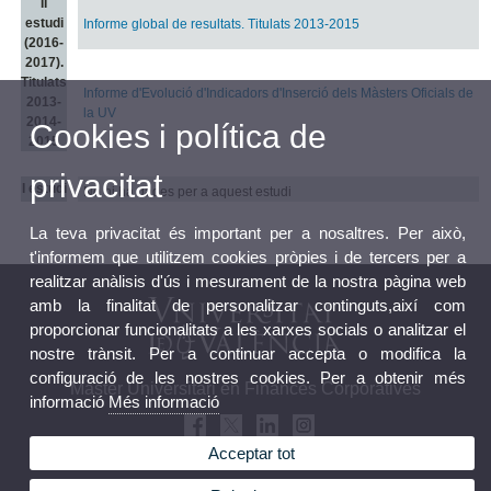
II
estudi
Informe global de resultats. Titulats 2013-2015
(2016-
2017).
Titulats
Informe d'Evolució d'Indicadors d'Inserció dels Màsters Oficials de
2013-
la UV
2014-
Cookies i política de
2015
privacitat
I estudi
No hi ha dades per a aquest estudi
La teva privacitat és important per a nosaltres. Per això,
t'informem que utilitzem cookies pròpies i de tercers per a
realitzar anàlisis d'ús i mesurament de la nostra pàgina web
amb la finalitat de personalitzar continguts,així com
proporcionar funcionalitats a les xarxes socials o analitzar el
nostre trànsit. Per a continuar accepta o modifica la
configuració de les nostres cookies. Per a obtenir més
Màster Universitari en Finances Corporatives
informació
Més informació
Acceptar tot