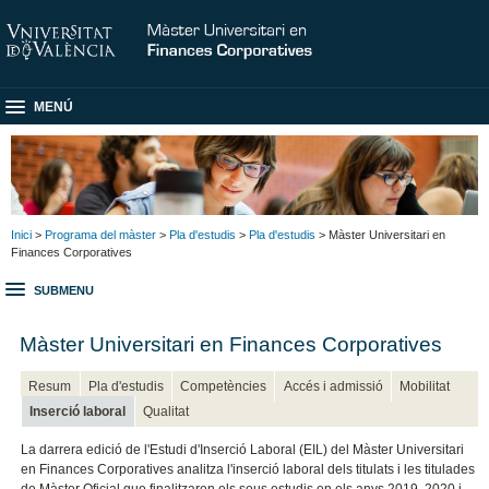
MENÚ
Inici
>
Programa del màster
>
Pla d'estudis
>
Pla d'estudis
> Màster Universitari en
Finances Corporatives
SUBMENU
Màster Universitari en Finances Corporatives
Resum
Pla d'estudis
Competències
Accés i admissió
Mobilitat
Inserció laboral
Qualitat
La darrera edició de l'Estudi d'Inserció Laboral (EIL) del Màster Universitari
en Finances Corporatives analitza l'inserció laboral dels titulats i les titulades
de Màster Oficial que finalitzaren els seus estudis en els anys 2019, 2020 i