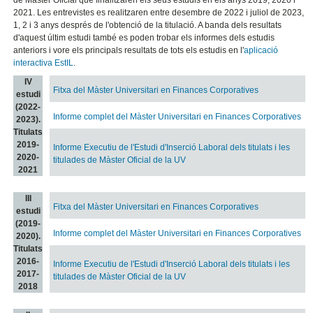
2021. Les entrevistes es realitzaren entre desembre de 2022 i juliol de 2023,
1, 2 i 3 anys després de l'obtenció de la titulació. A banda dels resultats
d'aquest últim estudi també es poden trobar els informes dels estudis
anteriors i vore els principals resultats de tots els estudis en l'
aplicació
interactiva EstIL
.
IV
Fitxa del Màster Universitari en Finances Corporatives
estudi
(2022-
Informe complet del Màster Universitari en Finances Corporatives
2023).
Titulats
2019-
Informe Executiu de l'Estudi d'Inserció Laboral dels titulats i les
2020-
titulades de Màster Oficial de la UV
2021
III
Fitxa del Màster Universitari en Finances Corporatives
estudi
(2019-
Informe complet del Màster Universitari en Finances Corporatives
2020).
Titulats
2016-
Informe Executiu de l'Estudi d'Inserció Laboral dels titulats i les
2017-
titulades de Màster Oficial de la UV
2018