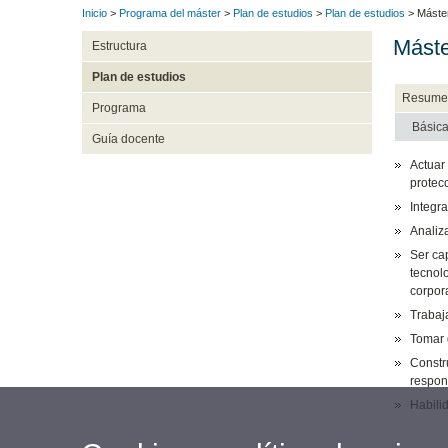
Inicio
>
Programa del máster
>
Plan de estudios
>
Plan de estudios
> Máster
Máste
Estructura
Plan de estudios
Resume
Programa
Básic
Guía docente
Actuar
protecc
Integra
Analiz
Ser ca
tecnolo
corpora
Trabaja
Tomar 
Constr
respon
Habili