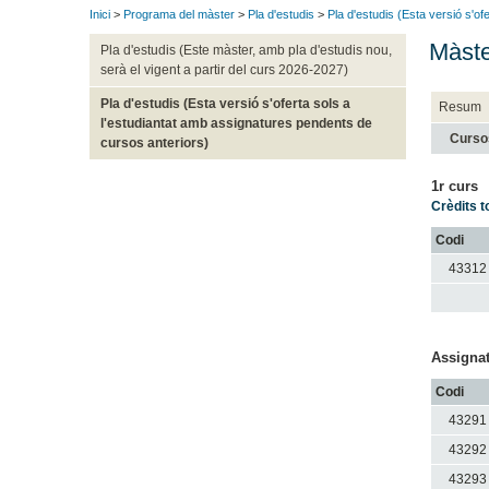
Inici
>
Programa del màster
>
Pla d'estudis
>
Pla d'estudis (Esta versió s'o
Màste
Pla d'estudis (Este màster, amb pla d'estudis nou,
serà el vigent a partir del curs 2026-2027)
Pla d'estudis (Esta versió s'oferta sols a
Resum
l'estudiantat amb assignatures pendents de
Curso
cursos anteriors)
1r curs
Crèdits t
Codi
43312
Assignat
Codi
43291
43292
43293