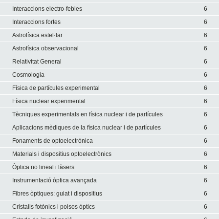
Interaccions electro-febles
6
Interaccions fortes
6
Astrofísica estel·lar
6
Astrofísica observacional
6
Relativitat General
6
Cosmologia
6
Física de partícules experimental
6
Física nuclear experimental
6
Tècniques experimentals en física nuclear i de partícules
6
Aplicacions mèdiques de la física nuclear i de partícules
6
Fonaments de optoelectrònica
6
Materials i dispositius optoelectrònics
6
Òptica no lineal i làsers
6
Instrumentació òptica avançada
6
Fibres òptiques: guiat i dispositius
6
Cristalls fotònics i polsos òptics
6