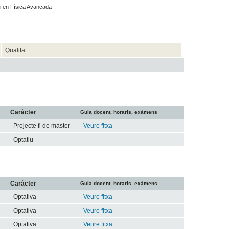
i en Física Avançada
Qualitat
Caràcter
Guia docent, horaris, exàmens
Projecte fi de màster
Veure fitxa
Optatiu
Caràcter
Guia docent, horaris, exàmens
Optativa
Veure fitxa
Optativa
Veure fitxa
Optativa
Veure fitxa