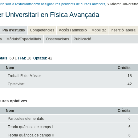
ferta sols a l'estudiantat amb assignatures pendents de cursos anteriors)
> Màster Universitar
r Universitari en Física Avançada
Pla d'estudis
Competències
Accés i admissió
Mobilitat
Inserció laboral
s
Mòduls/Especialitats
Observacions
Publicació
otals:
60 |
,
TFM:
18
,
Optatiu:
42
Nom
Crèdits
Treball Fi de Màster
18
Optativitat
42
ures optatives
Nom
Crèdits
Partícules elementals
6
Teoria quàntica de camps I
6
Teoria quàntica de camps II
6